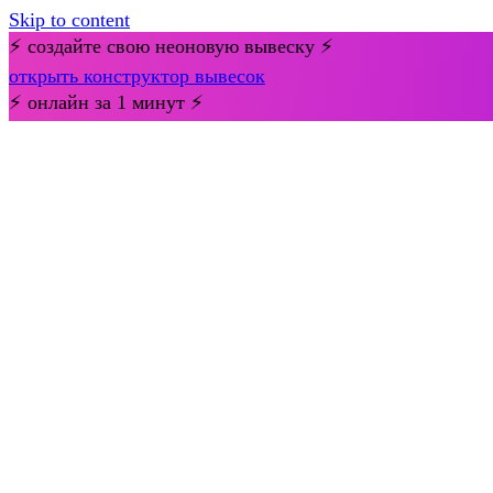
Skip to content
⚡ создайте свою неоновую вывеску ⚡
открыть конструктор вывесок
⚡ онлайн за 1 минут ⚡