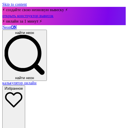
Skip to content
⚡ создайте свою неоновую вывеску ⚡
открыть конструктор вывесок
⚡ онлайн за 1 минут ⚡
Neon
ON
найти неон
найти неон
калькулятор онлайн
Избранное