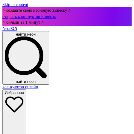
Skip to content
⚡ создайте свою неоновую вывеску ⚡
открыть конструктор вывесок
⚡ онлайн за 1 минут ⚡
Neon
ON
найти неон
найти неон
калькулятор онлайн
Избранное