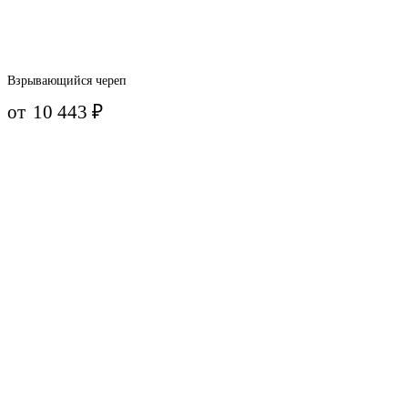
Взрывающийся череп
от
10 443
₽