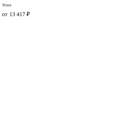
Успех
от
13 417
₽