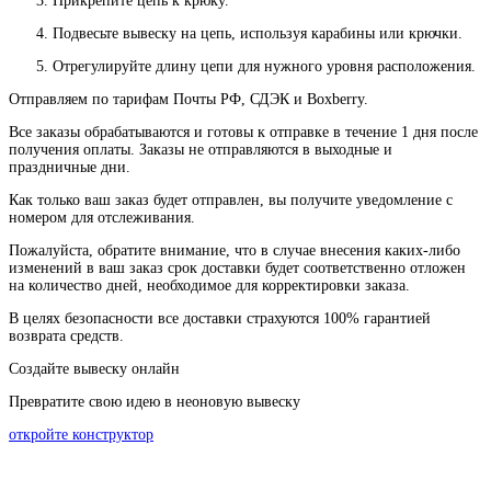
Прикрепите цепь к крюку.
Подвесьте вывеску на цепь, используя карабины или крючки.
Отрегулируйте длину цепи для нужного уровня расположения.
Отправляем по тарифам Почты РФ, СДЭК и Boxberry.
Все
заказы
обрабатываются
и
готовы
к
отправке
в
течение
1
дня
после
получения
оплаты
.
Заказы
не
отправляются
в
выходные
и
праздничные
дни
.
Как
только
ваш
заказ
будет
отправлен
,
вы
получите
уведомление
с
номером
для
отслеживания
.
Пожалуйста
, обратите
внимание
,
что
в
случае
внесения каких-
либо
изменений
в
ваш
заказ
срок
доставки
будет
соответственно
отложен
на
количество
дней
,
необходимое
для
корректировки
заказа
.
В
целях
безопасности
все доставки страхуются 100% гарантией
возврата средств.
Создайте вывеску онлайн
Превратите свою идею в неоновую вывеску
откройте конструктор