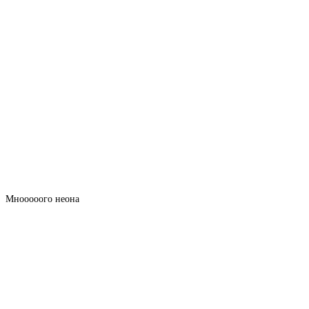
Мнооооого неона