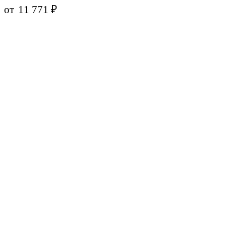
от
11 771
₽