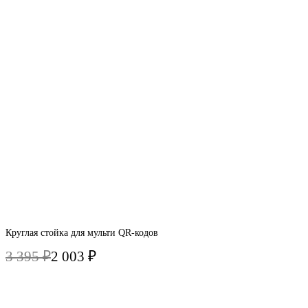
Круглая стойка для мульти QR-кодов
3 395
₽
2 003
₽
Первоначальная
Текущая
цена
цена:
составляла
2
3
003 ₽.