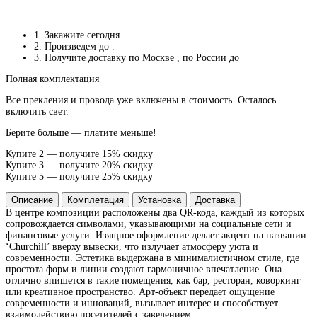
1. Закажите сегодня
.
2. Произведем до
.
3. Получите доставку по Москве
, по России до
Полная комплектация
Все прекления и провода уже включены в стоимость. Осталось
включить свет.
Берите больше — платите меньше!
Купите 2 — получите 15% скидку
Купите 3 — получите 20% скидку
Купите 5 — получите 25% скидку
Описание
Комплетация
Установка
Доставка
В центре композиции расположены два QR-кода, каждый из которых
сопровождается символами, указывающими на социальные сети и
финансовые услуги. Изящное оформление делает акцент на названии
‘Churchill’ вверху вывески, что излучает атмосферу уюта и
современности. Эстетика выдержана в минималистичном стиле, где
простота форм и линии создают гармоничное впечатление. Она
отлично впишется в такие помещения, как бар, ресторан, коворкинг
или креативное пространство. Арт-объект передает ощущение
современности и инноваций, вызывает интерес и способствует
взаимодействию посетителей с заведением.