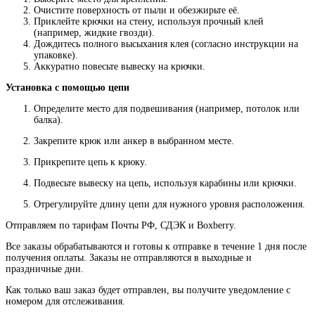
Очистите поверхность от пыли и обезжирьте её.
Приклейте крючки на стену, используя прочный клей
(например, жидкие гвозди).
Дождитесь полного высыхания клея (согласно инструкции на
упаковке).
Аккуратно повесьте вывеску на крючки.
Установка с помощью цепи
Определите место для подвешивания (например, потолок или
балка).
Закрепите крюк или анкер в выбранном месте.
Прикрепите цепь к крюку.
Подвесьте вывеску на цепь, используя карабины или крючки.
Отрегулируйте длину цепи для нужного уровня расположения.
Отправляем по тарифам Почты РФ, СДЭК и Boxberry.
Все
заказы
обрабатываются
и
готовы
к
отправке
в
течение
1
дня
после
получения
оплаты
.
Заказы
не
отправляются
в
выходные
и
праздничные
дни
.
Как
только
ваш
заказ
будет
отправлен
,
вы
получите
уведомление
с
номером
для
отслеживания
.