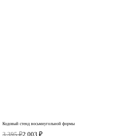
395 ₽.
Кодовый стенд восьмиугольной формы
3 395
₽
2 003
₽