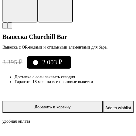
Вывеска Churchill Bar
Вывеска с QR-кодами и стильными элементами для бара.
3 395
₽
2 003
₽
Первоначальная
Текущая
цена
цена:
составляла
2
Доставка с
если заказать сегодня
Гарантия 18 мес. на все неоновые вывески
3
003 ₽.
395 ₽.
Добавить в корзину
Add to wishlist
удобная оплата