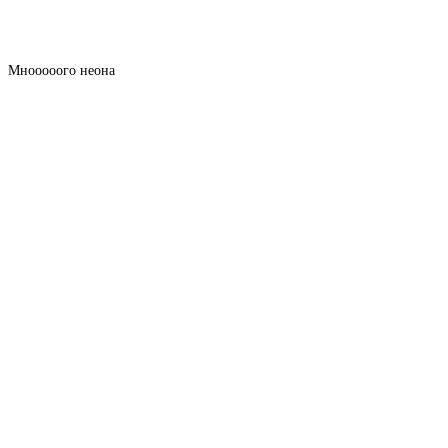
Мнооооого неона