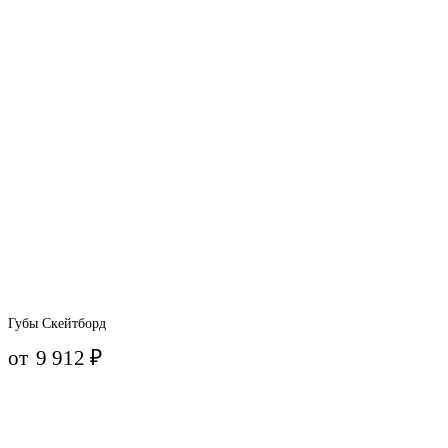
Губы Скейтборд
от
9 912
₽