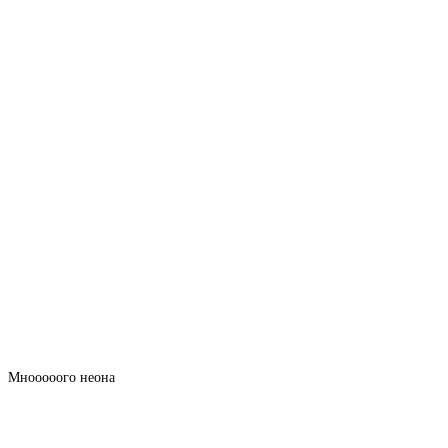
Мнооооого неона