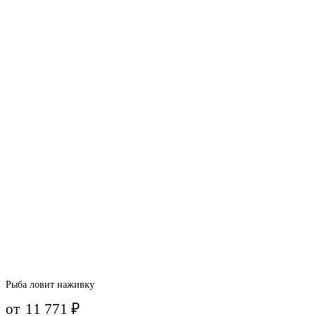
Рыба ловит наживку
от
11 771
₽