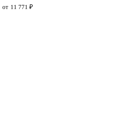
от
11 771
₽