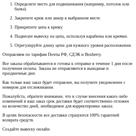
Определите место для подвешивания (например, потолок или
балка).
Закрепите крюк или анкер в выбранном месте.
Прикрепите цепь к крюку.
Подвесьте вывеску на цепь, используя карабины или крючки.
Отрегулируйте длину цепи для нужного уровня расположения.
Отправляем по тарифам Почты РФ, СДЭК и Boxberry.
Все
заказы
обрабатываются
и
готовы
к
отправке
в
течение
1
дня
после
получения
оплаты
.
Заказы
не
отправляются
в
выходные
и
праздничные
дни
.
Как
только
ваш
заказ
будет
отправлен
,
вы
получите
уведомление
с
номером
для
отслеживания
.
Пожалуйста
, обратите
внимание
,
что
в
случае
внесения каких-
либо
изменений
в
ваш
заказ
срок
доставки
будет
соответственно
отложен
на
количество
дней
,
необходимое
для
корректировки
заказа
.
В
целях
безопасности
все доставки страхуются 100% гарантией
возврата средств.
Создайте вывеску онлайн