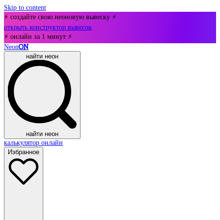
Skip to content
⚡ создайте свою неоновую вывеску ⚡
открыть конструктор вывесок
⚡ онлайн за 1 минут ⚡
Neon
ON
найти неон
найти неон
калькулятор онлайн
Избранное