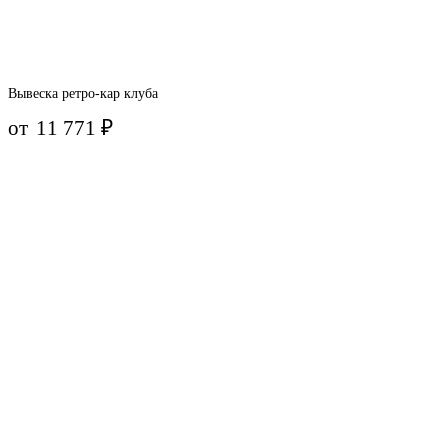
Вывеска ретро-кар клуба
от
11 771
₽