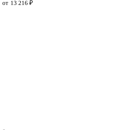
от
13 216
₽