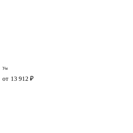
Ум
от
13 912
₽