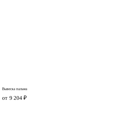
Вывеска пальма
от
9 204
₽