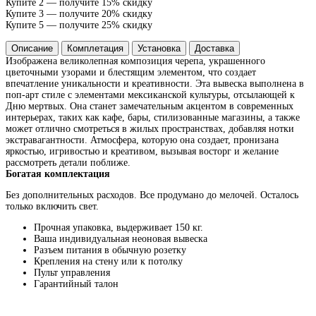
Купите 2 — получите 15% скидку
Купите 3 — получите 20% скидку
Купите 5 — получите 25% скидку
Описание
Комплетация
Установка
Доставка
Изображена великолепная композиция черепа, украшенного
цветочными узорами и блестящим элементом, что создает
впечатление уникальности и креативности. Эта вывеска выполнена в
поп-арт стиле с элементами мексиканской культуры, отсылающей к
Дню мертвых. Она станет замечательным акцентом в современных
интерьерах, таких как кафе, бары, стилизованные магазины, а также
может отлично смотреться в жилых пространствах, добавляя нотки
экстравагантности. Атмосфера, которую она создает, пронизана
яркостью, игривостью и креативом, вызывая восторг и желание
рассмотреть детали поближе.
Богатая комплектация
Без дополнительных расходов. Все продумано до мелочей. Осталось
только включить свет.
Прочная упаковка, выдерживает 150 кг.
Ваша индивидуальная неоновая вывеска
Разъем питания в обычную розетку
Крепления на стену или к потолку
Пульт управления
Гарантийный талон