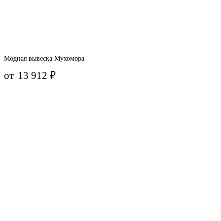
Модная вывеска Мухомора
от
13 912
₽