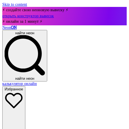
Skip to content
⚡ создайте свою неоновую вывеску ⚡
открыть конструктор вывесок
⚡ онлайн за 1 минут ⚡
Neon
ON
найти неон
найти неон
калькулятор онлайн
Избранное