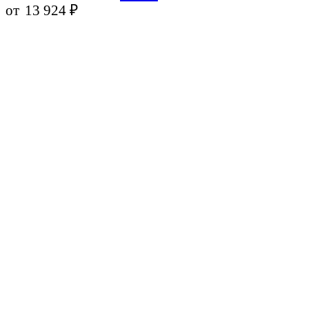
от
13 924
₽