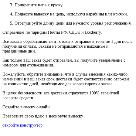
Прикрепите цепь к крюку.
Подвесьте вывеску на цепь, используя карабины или крючки.
Отрегулируйте длину цепи для нужного уровня расположения.
Отправляем по тарифам Почты РФ, СДЭК и Boxberry.
Все
заказы
обрабатываются
и
готовы
к
отправке
в
течение
1
дня
после
получения
оплаты
.
Заказы
не
отправляются
в
выходные
и
праздничные
дни
.
Как
только
ваш
заказ
будет
отправлен
,
вы
получите
уведомление
с
номером
для
отслеживания
.
Пожалуйста
, обратите
внимание
,
что
в
случае
внесения каких-
либо
изменений
в
ваш
заказ
срок
доставки
будет
соответственно
отложен
на
количество
дней
,
необходимое
для
корректировки
заказа
.
В
целях
безопасности
все доставки страхуются 100% гарантией
возврата средств.
Создайте вывеску онлайн
Превратите свою идею в неоновую вывеску
откройте конструктор