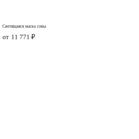
Светящаяся маска совы
от
11 771
₽