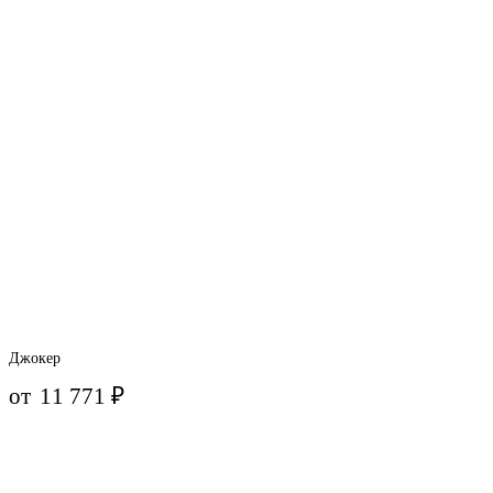
Джокер
от
11 771
₽