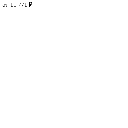
от
11 771
₽