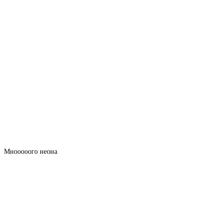
Мнооооого неона