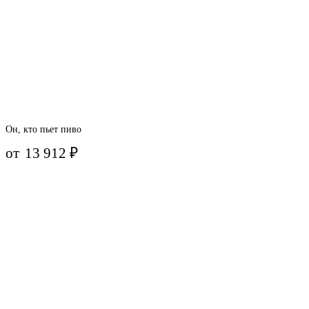
Он, кто пьет пиво
от
13 912
₽