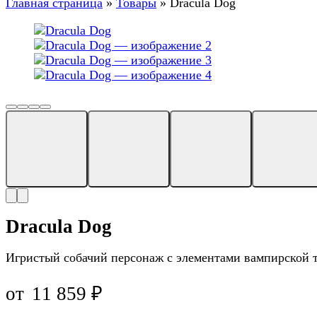
Главная страница
»
Товары
»
Dracula Dog
Dracula Dog
Игристый собачий персонаж с элементами вампирской 
от
11 859
₽