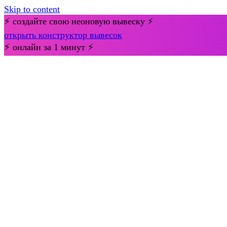
Skip to content
⚡ создайте свою неоновую вывеску ⚡
открыть конструктор вывесок
⚡ онлайн за 1 минут ⚡