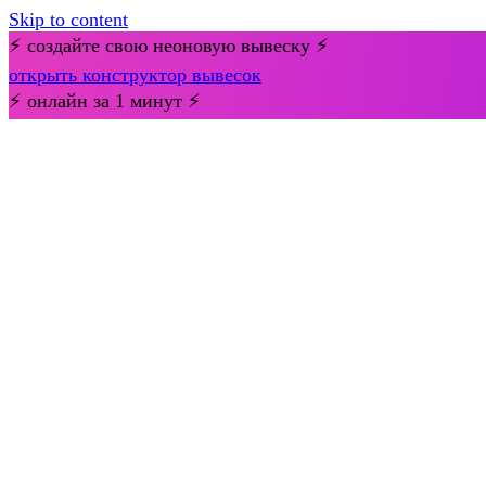
Skip to content
⚡ создайте свою неоновую вывеску ⚡
открыть конструктор вывесок
⚡ онлайн за 1 минут ⚡