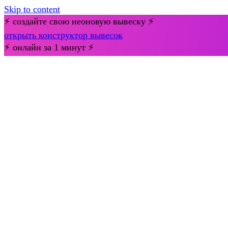
Skip to content
⚡ создайте свою неоновую вывеску ⚡
открыть конструктор вывесок
⚡ онлайн за 1 минут ⚡