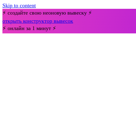
Skip to content
⚡ создайте свою неоновую вывеску ⚡
открыть конструктор вывесок
⚡ онлайн за 1 минут ⚡