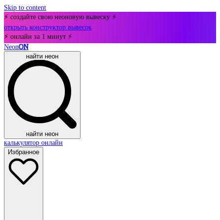
Skip to content
⚡ создайте свою неоновую вывеску ⚡
открыть конструктор вывесок
⚡ онлайн за 1 минут ⚡
Neon
ON
найти неон
найти неон
калькулятор онлайн
Избранное