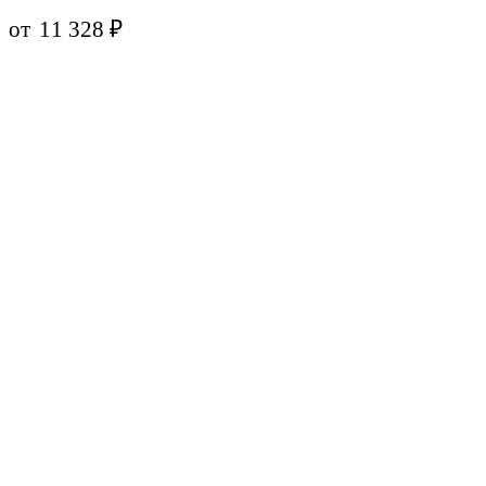
от
11 328
₽