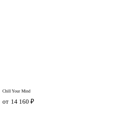
Chill Your Mind
от
14 160
₽