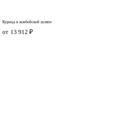
Курица в ковбойской шляпе
от
13 912
₽