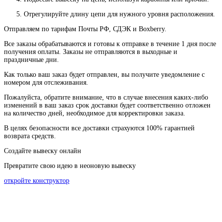
Отрегулируйте длину цепи для нужного уровня расположения.
Отправляем по тарифам Почты РФ, СДЭК и Boxberry.
Все
заказы
обрабатываются
и
готовы
к
отправке
в
течение
1
дня
после
получения
оплаты
.
Заказы
не
отправляются
в
выходные
и
праздничные
дни
.
Как
только
ваш
заказ
будет
отправлен
,
вы
получите
уведомление
с
номером
для
отслеживания
.
Пожалуйста
, обратите
внимание
,
что
в
случае
внесения каких-
либо
изменений
в
ваш
заказ
срок
доставки
будет
соответственно
отложен
на
количество
дней
,
необходимое
для
корректировки
заказа
.
В
целях
безопасности
все доставки страхуются 100% гарантией
возврата средств.
Создайте вывеску онлайн
Превратите свою идею в неоновую вывеску
откройте конструктор