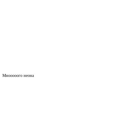
Мнооооого неона