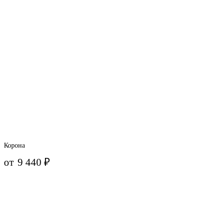
Корона
от
9 440
₽