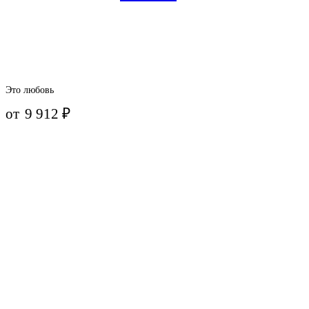
Это любовь
от
9 912
₽