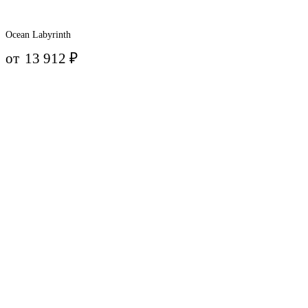
Ocean Labyrinth
от
13 912
₽