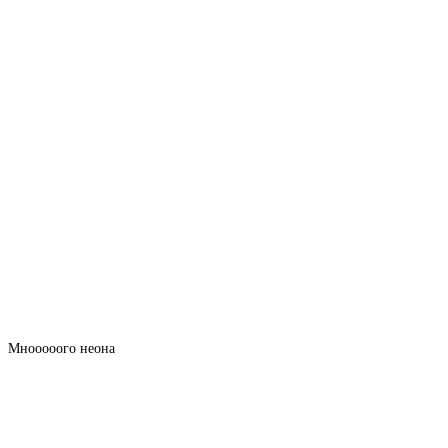
Мнооооого неона