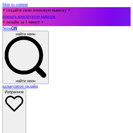
Skip to content
⚡ создайте свою неоновую вывеску ⚡
открыть конструктор вывесок
⚡ онлайн за 1 минут ⚡
Neon
ON
найти неон
найти неон
калькулятор онлайн
Избранное