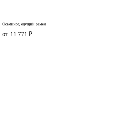
Осьминог, едущий рамен
от
11 771
₽