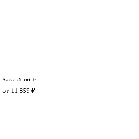
Avocado Smoothie
от
11 859
₽