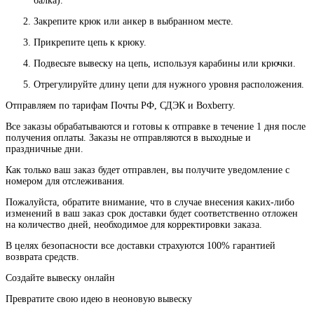
балка).
Закрепите крюк или анкер в выбранном месте.
Прикрепите цепь к крюку.
Подвесьте вывеску на цепь, используя карабины или крючки.
Отрегулируйте длину цепи для нужного уровня расположения.
Отправляем по тарифам Почты РФ, СДЭК и Boxberry.
Все
заказы
обрабатываются
и
готовы
к
отправке
в
течение
1
дня
после
получения
оплаты
.
Заказы
не
отправляются
в
выходные
и
праздничные
дни
.
Как
только
ваш
заказ
будет
отправлен
,
вы
получите
уведомление
с
номером
для
отслеживания
.
Пожалуйста
, обратите
внимание
,
что
в
случае
внесения каких-
либо
изменений
в
ваш
заказ
срок
доставки
будет
соответственно
отложен
на
количество
дней
,
необходимое
для
корректировки
заказа
.
В
целях
безопасности
все доставки страхуются 100% гарантией
возврата средств.
Создайте вывеску онлайн
Превратите свою идею в неоновую вывеску