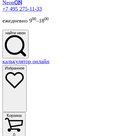
Neon
ON
+7 495 275-11-33
00
00
ежедневно 9
–18
найти неон
найти
калькулятор онлайн
неон
Избранное
Корзина
Корзина
0