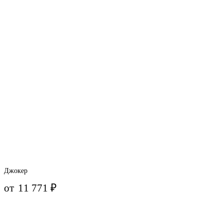
Джокер
от
11 771
₽