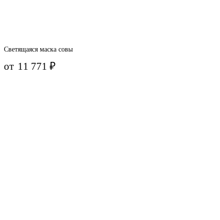
Светящаяся маска совы
от
11 771
₽