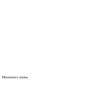
Мнооооого неона