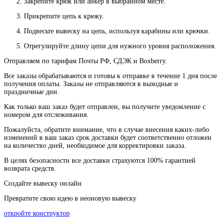
Закрепите крюк или анкер в выбранном месте.
Прикрепите цепь к крюку.
Подвесьте вывеску на цепь, используя карабины или крючки.
Отрегулируйте длину цепи для нужного уровня расположения.
Отправляем по тарифам Почты РФ, СДЭК и Boxberry.
Все
заказы
обрабатываются
и
готовы
к
отправке
в
течение
1
дня
после
получения
оплаты
.
Заказы
не
отправляются
в
выходные
и
праздничные
дни
.
Как
только
ваш
заказ
будет
отправлен
,
вы
получите
уведомление
с
номером
для
отслеживания
.
Пожалуйста
, обратите
внимание
,
что
в
случае
внесения каких-
либо
изменений
в
ваш
заказ
срок
доставки
будет
соответственно
отложен
на
количество
дней
,
необходимое
для
корректировки
заказа
.
В
целях
безопасности
все доставки страхуются 100% гарантией
возврата средств.
Создайте вывеску онлайн
Превратите свою идею в неоновую вывеску
откройте конструктор