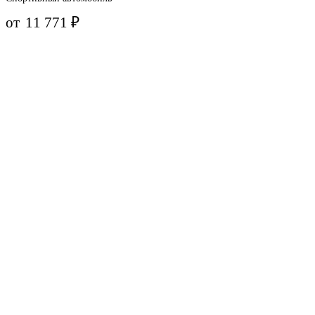
от
11 771
₽