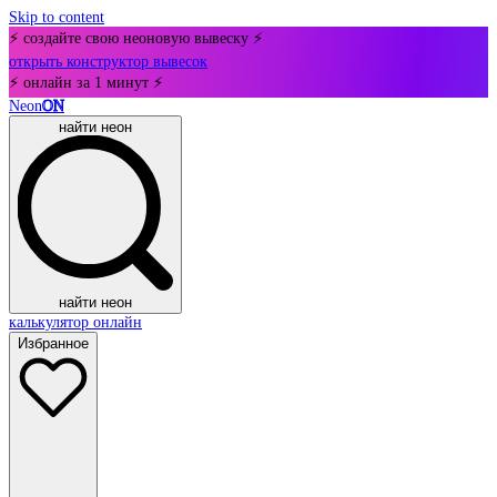
Skip to content
⚡ создайте свою неоновую вывеску ⚡
открыть конструктор вывесок
⚡ онлайн за 1 минут ⚡
Neon
ON
найти неон
найти неон
калькулятор онлайн
Избранное