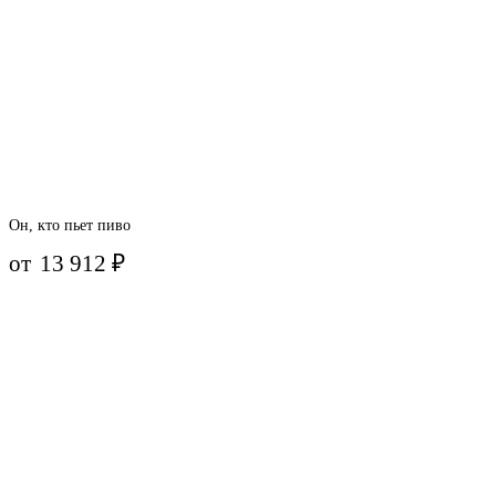
Он, кто пьет пиво
от
13 912
₽