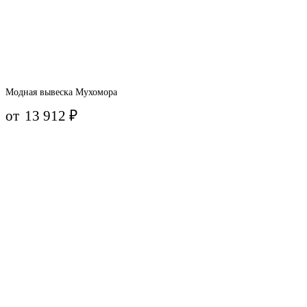
Модная вывеска Мухомора
от
13 912
₽