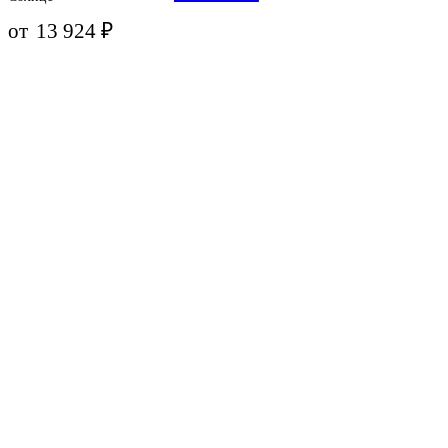
от
13 924
₽