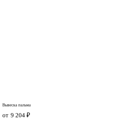
Вывеска пальма
от
9 204
₽