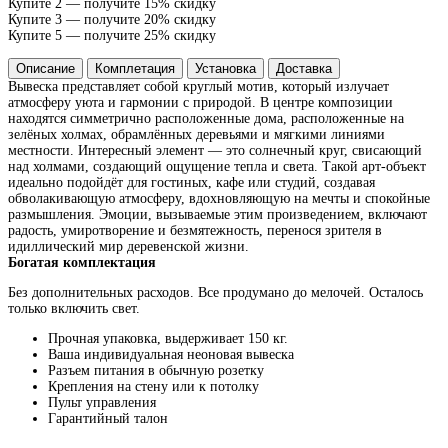
Купите 2 — получите 15% скидку
Купите 3 — получите 20% скидку
Купите 5 — получите 25% скидку
Описание
Комплетация
Установка
Доставка
Вывеска представляет собой круглый мотив, который излучает
атмосферу уюта и гармонии с природой. В центре композиции
находятся симметрично расположенные дома, расположенные на
зелёных холмах, обрамлённых деревьями и мягкими линиями
местности. Интересный элемент — это солнечный круг, свисающий
над холмами, создающий ощущение тепла и света. Такой арт-объект
идеально подойдёт для гостиных, кафе или студий, создавая
обволакивающую атмосферу, вдохновляющую на мечты и спокойные
размышления. Эмоции, вызываемые этим произведением, включают
радость, умиротворение и безмятежность, перенося зрителя в
идиллический мир деревенской жизни.
Богатая комплектация
Без дополнительных расходов. Все продумано до мелочей. Осталось
только включить свет.
Прочная упаковка, выдерживает 150 кг.
Ваша индивидуальная неоновая вывеска
Разъем питания в обычную розетку
Крепления на стену или к потолку
Пульт управления
Гарантийный талон