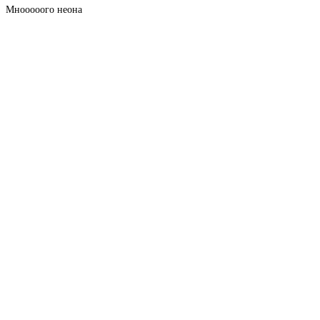
Мнооооого неона