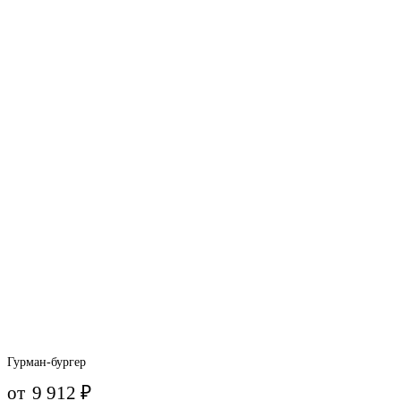
Гурман-бургер
от
9 912
₽