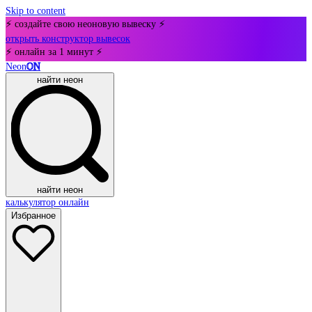
Skip to content
⚡ создайте свою неоновую вывеску ⚡
открыть конструктор вывесок
⚡ онлайн за 1 минут ⚡
Neon
ON
найти неон
найти неон
калькулятор онлайн
Избранное