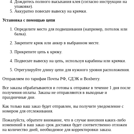
Дождитесь полного высыхания клея (согласно инструкции на
упаковке).
Аккуратно повесьте вывеску на крючки.
Установка с помощью цепи
Определите место для подвешивания (например, потолок или
балка).
Закрепите крюк или анкер в выбранном месте.
Прикрепите цепь к крюку.
Подвесьте вывеску на цепь, используя карабины или крючки.
Отрегулируйте длину цепи для нужного уровня расположения.
Отправляем по тарифам Почты РФ, СДЭК и Boxberry.
Все
заказы
обрабатываются
и
готовы
к
отправке
в
течение
1
дня
после
получения
оплаты
.
Заказы
не
отправляются
в
выходные
и
праздничные
дни
.
Как
только
ваш
заказ
будет
отправлен
,
вы
получите
уведомление
с
номером
для
отслеживания
.
Пожалуйста
, обратите
внимание
,
что
в
случае
внесения каких-
либо
изменений
в
ваш
заказ
срок
доставки
будет
соответственно
отложен
на
количество
дней
,
необходимое
для
корректировки
заказа
.