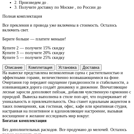
2. Произведем до
.
3. Получите доставку по Москве
, по России до
Полная комплектация
Все прекления и провода уже включены в стоимость. Осталось
включить свет.
Берите больше — платите меньше!
Купите 2 — получите 15% скидку
Купите 3 — получите 20% скидку
Купите 5 — получите 25% скидку
Описание
Комплетация
Установка
Доставка
На вывеске представлена великолепная сцена с растительностью и
эффектными горами, величественно возвышающимися на фоне.
Очертания гор передают ощущение грандиозности и стабильности, а
извивающаяся дорога создаёт динамику и движение. Впечатляющие
лесные заросли дополняют пейзаж, добавляя чувственную гармонию с
природой. Вывеска выполнена в стиле поп-арт, что подчеркивает её
уникальность и привлекательность. Она станет идеальным акцентом в
таких помещениях, как гостиная, офис, кафе или креативная студия,
настраивая на позитивное и вдохновляющее настроение, вызывая
восхищение и желание исследовать мир вокруг.
Богатая комплектация
Без дополнительных расходов. Все продумано до мелочей. Осталось