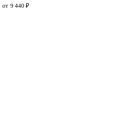
от
9 440
₽