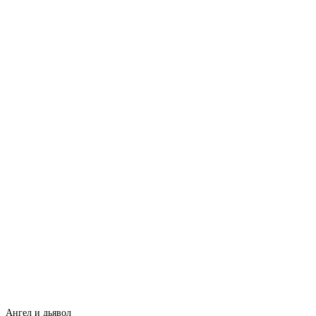
Ангел и дьявол