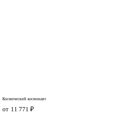
Космический космонавт
от
11 771
₽