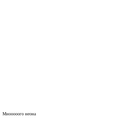
Мнооооого неона