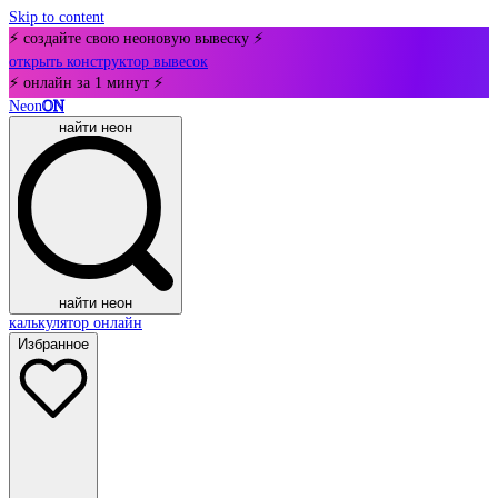
Skip to content
⚡ создайте свою неоновую вывеску ⚡
открыть конструктор вывесок
⚡ онлайн за 1 минут ⚡
Neon
ON
найти неон
найти неон
калькулятор онлайн
Избранное