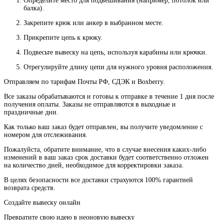
Определите место для подвешивания (например, потолок или
балка).
Закрепите крюк или анкер в выбранном месте.
Прикрепите цепь к крюку.
Подвесьте вывеску на цепь, используя карабины или крючки.
Отрегулируйте длину цепи для нужного уровня расположения.
Отправляем по тарифам Почты РФ, СДЭК и Boxberry.
Все
заказы
обрабатываются
и
готовы
к
отправке
в
течение
1
дня
после
получения
оплаты
.
Заказы
не
отправляются
в
выходные
и
праздничные
дни
.
Как
только
ваш
заказ
будет
отправлен
,
вы
получите
уведомление
с
номером
для
отслеживания
.
Пожалуйста
, обратите
внимание
,
что
в
случае
внесения каких-
либо
изменений
в
ваш
заказ
срок
доставки
будет
соответственно
отложен
на
количество
дней
,
необходимое
для
корректировки
заказа
.
В
целях
безопасности
все доставки страхуются 100% гарантией
возврата средств.
Создайте вывеску онлайн
Превратите свою идею в неоновую вывеску