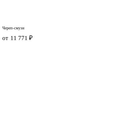
Череп-смузи
от
11 771
₽