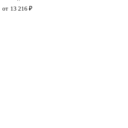
от
13 216
₽