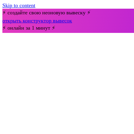
Skip to content
⚡ создайте свою неоновую вывеску ⚡
открыть конструктор вывесок
⚡ онлайн за 1 минут ⚡