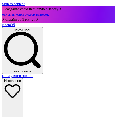
Skip to content
⚡ создайте свою неоновую вывеску ⚡
открыть конструктор вывесок
⚡ онлайн за 1 минут ⚡
Neon
ON
найти неон
найти неон
калькулятор онлайн
Избранное