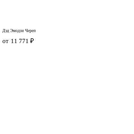
Дэд Эмодзи Череп
от
11 771
₽