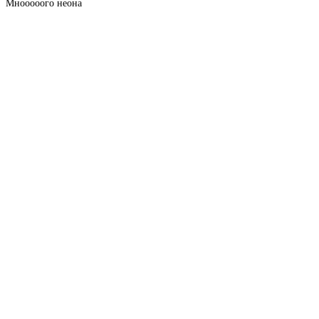
Мнооооого неона