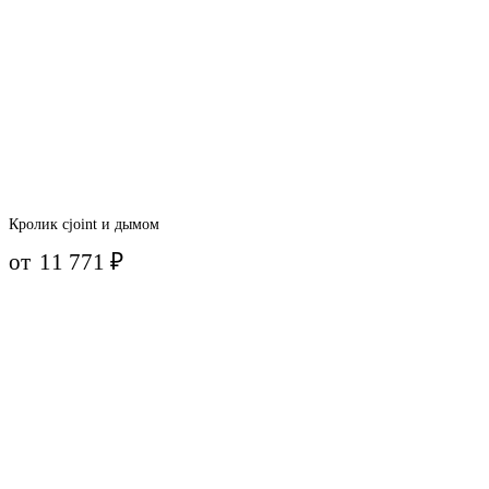
Кролик сjoint и дымом
от
11 771
₽