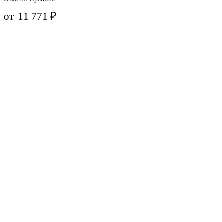
от
11 771
₽