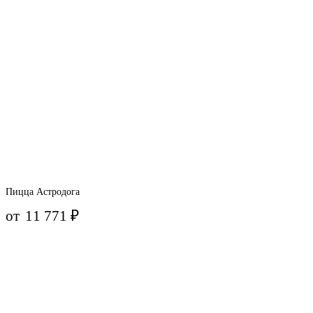
Пицца Астродога
от
11 771
₽