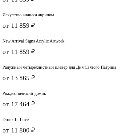
Искусство ананаса акрилом
от
11 859
₽
New Arrival Signs Acrylic Artwork
от
11 859
₽
Радужный четырехлистный клевер для Дня Святого Патрика
от
13 865
₽
Рождественский домик
от
17 464
₽
Drunk In Love
от
11 800
₽