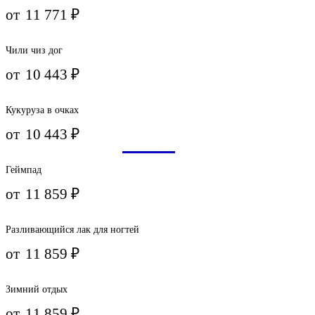
от
11 771
₽
Чили чиз дог
от
10 443
₽
Кукуруза в очках
от
10 443
₽
Геймпад
от
11 859
₽
Разливающийся лак для ногтей
от
11 859
₽
Зимний отдых
от
11 859
₽