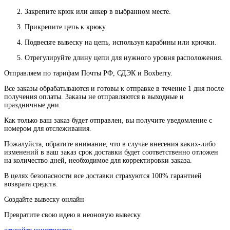
Закрепите крюк или анкер в выбранном месте.
Прикрепите цепь к крюку.
Подвесьте вывеску на цепь, используя карабины или крючки.
Отрегулируйте длину цепи для нужного уровня расположения.
Отправляем по тарифам Почты РФ, СДЭК и Boxberry.
Все
заказы
обрабатываются
и
готовы
к
отправке
в
течение
1
дня
после
получения
оплаты
.
Заказы
не
отправляются
в
выходные
и
праздничные
дни
.
Как
только
ваш
заказ
будет
отправлен
,
вы
получите
уведомление
с
номером
для
отслеживания
.
Пожалуйста
, обратите
внимание
,
что
в
случае
внесения каких-
либо
изменений
в
ваш
заказ
срок
доставки
будет
соответственно
отложен
на
количество
дней
,
необходимое
для
корректировки
заказа
.
В
целях
безопасности
все доставки страхуются 100% гарантией
возврата средств.
Создайте вывеску онлайн
Превратите свою идею в неоновую вывеску