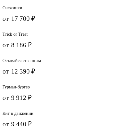
Снежинки
от
17 700
₽
Trick or Treat
от
8 186
₽
Оставайся странным
от
12 390
₽
Гурман-бургер
от
9 912
₽
Кит в движении
от
9 440
₽