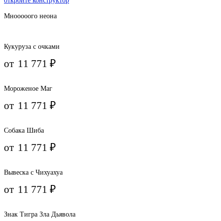
откройте конструктор
Мнооооого неона
Кукуруза с очками
от
11 771
₽
Мороженое Маг
от
11 771
₽
Собака Шиба
от
11 771
₽
Вывеска с Чихуахуа
от
11 771
₽
Знак Тигра Зла Дьявола