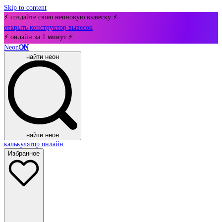
Skip to content
⚡ создайте свою неоновую вывеску ⚡
открыть конструктор вывесок
⚡ онлайн за 1 минут ⚡
Neon
ON
найти неон
найти неон
калькулятор онлайн
Избранное