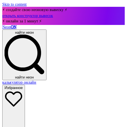
Skip to content
⚡ создайте свою неоновую вывеску ⚡
открыть конструктор вывесок
⚡ онлайн за 1 минут ⚡
Neon
ON
найти неон
найти неон
калькулятор онлайн
Избранное