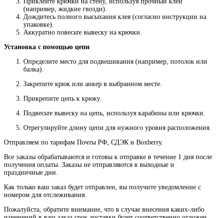
Приклейте крючки на стену, используя прочный клей
(например, жидкие гвозди).
Дождитесь полного высыхания клея (согласно инструкции на
упаковке).
Аккуратно повесьте вывеску на крючки.
Установка с помощью цепи
Определите место для подвешивания (например, потолок или
балка).
Закрепите крюк или анкер в выбранном месте.
Прикрепите цепь к крюку.
Подвесьте вывеску на цепь, используя карабины или крючки.
Отрегулируйте длину цепи для нужного уровня расположения.
Отправляем по тарифам Почты РФ, СДЭК и Boxberry.
Все
заказы
обрабатываются
и
готовы
к
отправке
в
течение
1
дня
после
получения
оплаты
.
Заказы
не
отправляются
в
выходные
и
праздничные
дни
.
Как
только
ваш
заказ
будет
отправлен
,
вы
получите
уведомление
с
номером
для
отслеживания
.
Пожалуйста
, обратите
внимание
,
что
в
случае
внесения каких-
либо
изменений
в
ваш
заказ
срок
доставки
будет
соответственно
отложен