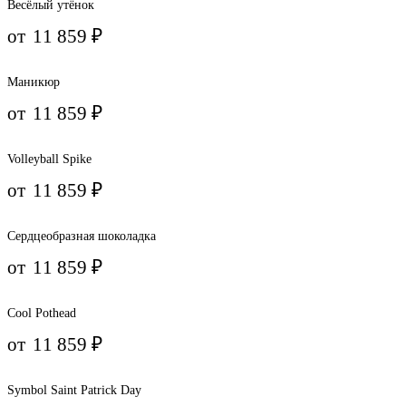
Весёлый утёнок
от
11 859
₽
Маникюр
от
11 859
₽
Volleyball Spike
от
11 859
₽
Сердцеобразная шоколадка
от
11 859
₽
Cool Pothead
от
11 859
₽
Symbol Saint Patrick Day