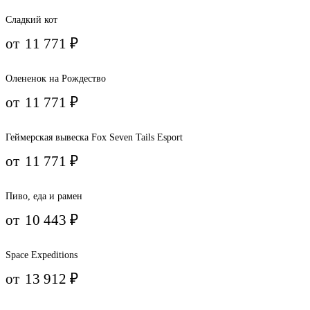
Сладкий кот
от
11 771
₽
Олененок на Рождество
от
11 771
₽
Геймерская вывеска Fox Seven Tails Esport
от
11 771
₽
Пиво, еда и рамен
от
10 443
₽
Space Expeditions
от
13 912
₽