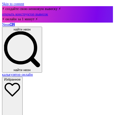
Skip to content
⚡ создайте свою неоновую вывеску ⚡
открыть конструктор вывесок
⚡ онлайн за 1 минут ⚡
Neon
ON
найти неон
найти неон
калькулятор онлайн
Избранное