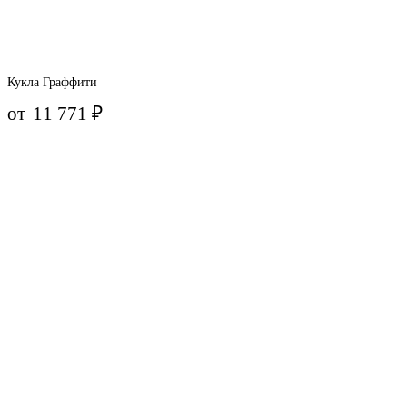
Кукла Граффити
от
11 771
₽