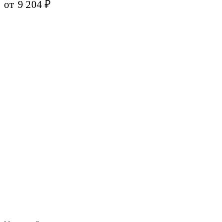
от
9 204
₽