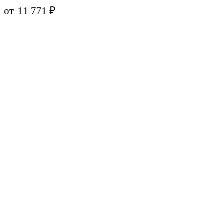
от
11 771
₽