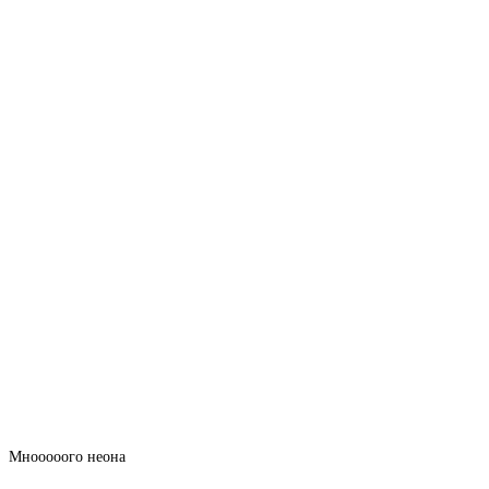
Мнооооого неона