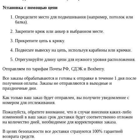
Установка с помощью цепи
Определите место для подвешивания (например, потолок или
балка).
Закрепите крюк или анкер в выбранном месте.
Прикрепите цепь к крюку.
Подвесьте вывеску на цепь, используя карабины или крючки.
Отрегулируйте длину цепи для нужного уровня расположения.
Отправляем по тарифам Почты РФ, СДЭК и Boxberry.
Все
заказы
обрабатываются
и
готовы
к
отправке
в
течение
1
дня
после
получения
оплаты
.
Заказы
не
отправляются
в
выходные
и
праздничные
дни
.
Как
только
ваш
заказ
будет
отправлен
,
вы
получите
уведомление
с
номером
для
отслеживания
.
Пожалуйста
, обратите
внимание
,
что
в
случае
внесения каких-
либо
изменений
в
ваш
заказ
срок
доставки
будет
соответственно
отложен
на
количество
дней
,
необходимое
для
корректировки
заказа
.
В
целях
безопасности
все доставки страхуются 100% гарантией
возврата средств.