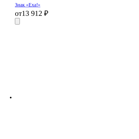
Знак «Еха!»
от
13 912
₽