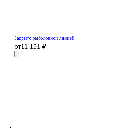
Закрыто рыболовной линией
от
11 151
₽