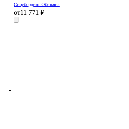
Сноубординг Обезьяна
от
11 771
₽