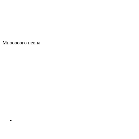
Мнооооого неона