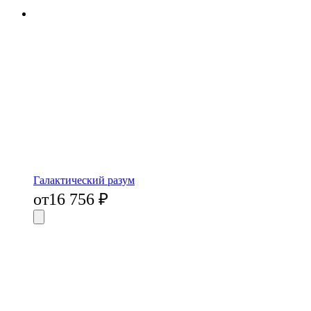
Галактический разум
от
16 756
₽