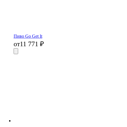
Пиво Go Get It
от
11 771
₽