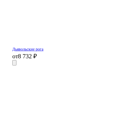
Дьявольские рога
от
8 732
₽