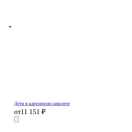
Дети в картонном самолете
от
11 151
₽