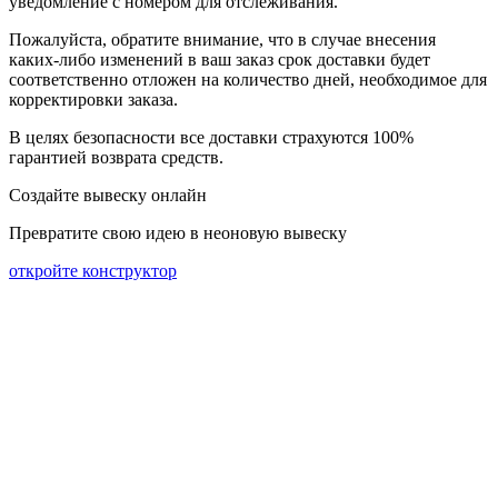
уведомление
с
номером
для
отслеживания
.
Пожалуйста
, обратите
внимание
,
что
в
случае
внесения
каких-
либо
изменений
в
ваш
заказ
срок
доставки
будет
соответственно
отложен
на
количество
дней
,
необходимое
для
корректировки
заказа
.
В
целях
безопасности
все доставки страхуются 100%
гарантией возврата средств.
Создайте вывеску онлайн
Превратите свою идею в неоновую вывеску
откройте конструктор