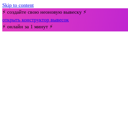
Skip to content
⚡ создайте свою неоновую вывеску ⚡
открыть конструктор вывесок
⚡ онлайн за 1 минут ⚡