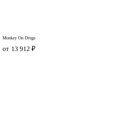
Monkey On Drugs
от
13 912
₽