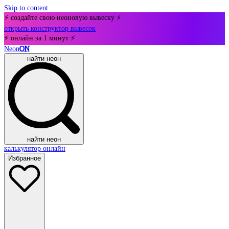
Skip to content
⚡ создайте свою неоновую вывеску ⚡
открыть конструктор вывесок
⚡ онлайн за 1 минут ⚡
Neon
ON
найти неон
найти неон
калькулятор онлайн
Избранное