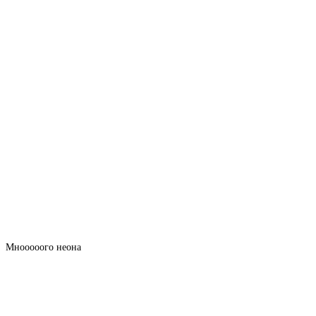
Мнооооого неона