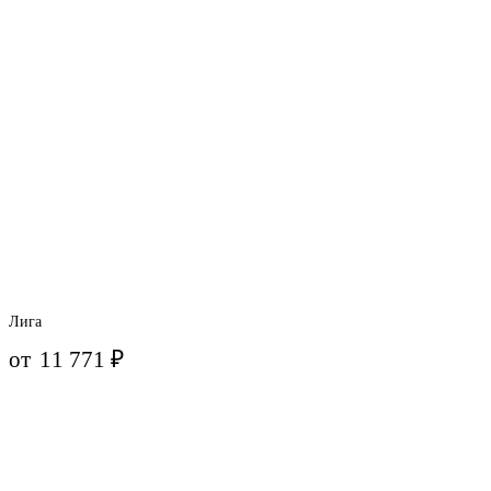
Лига
от
11 771
₽