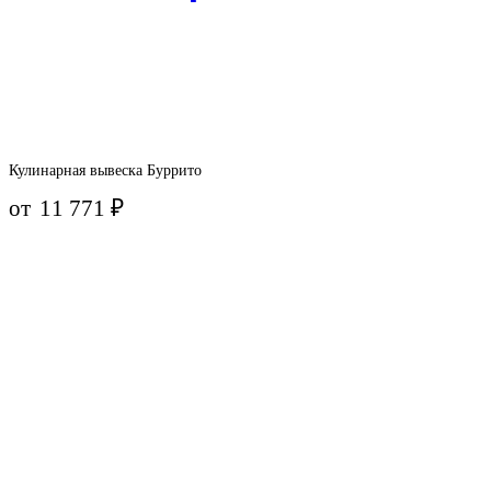
Кулинарная вывеска Буррито
от
11 771
₽