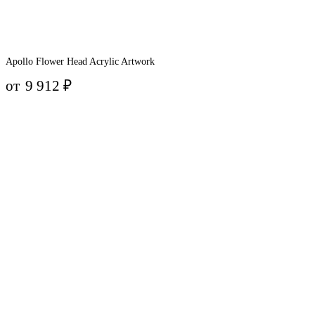
Apollo Flower Head Acrylic Artwork
от
9 912
₽