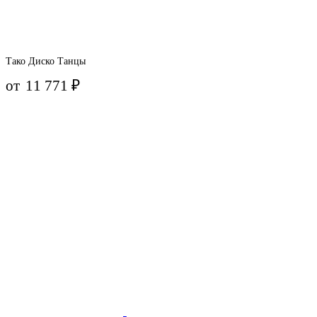
Тако Диско Танцы
от
11 771
₽