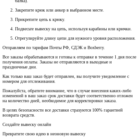
балка).
Закрепите крюк или анкер в выбранном месте.
Прикрепите цепь к крюку.
Подвесьте вывеску на цепь, используя карабины или крючки.
Отрегулируйте длину цепи для нужного уровня расположения.
Отправляем по тарифам Почты РФ, СДЭК и Boxberry.
Все
заказы
обрабатываются
и
готовы
к
отправке
в
течение
1
дня
после
получения
оплаты
.
Заказы
не
отправляются
в
выходные
и
праздничные
дни
.
Как
только
ваш
заказ
будет
отправлен
,
вы
получите
уведомление
с
номером
для
отслеживания
.
Пожалуйста
, обратите
внимание
,
что
в
случае
внесения каких-
либо
изменений
в
ваш
заказ
срок
доставки
будет
соответственно
отложен
на
количество
дней
,
необходимое
для
корректировки
заказа
.
В
целях
безопасности
все доставки страхуются 100% гарантией
возврата средств.
Создайте вывеску онлайн
Превратите свою идею в неоновую вывеску