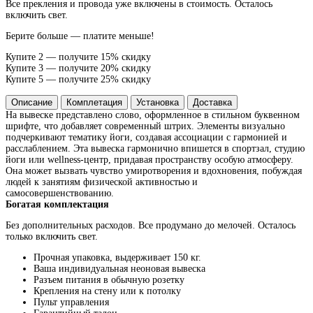
Все прекления и провода уже включены в стоимость. Осталось
включить свет.
Берите больше — платите меньше!
Купите 2 — получите 15% скидку
Купите 3 — получите 20% скидку
Купите 5 — получите 25% скидку
Описание
Комплетация
Установка
Доставка
На вывеске представлено слово, оформленное в стильном буквенном
шрифте, что добавляет современный штрих. Элементы визуально
подчеркивают тематику йоги, создавая ассоциации с гармонией и
расслаблением. Эта вывеска гармонично впишется в спортзал, студию
йоги или wellness-центр, придавая пространству особую атмосферу.
Она может вызвать чувство умиротворения и вдохновения, побуждая
людей к занятиям физической активностью и
самосовершенствованию.
Богатая комплектация
Без дополнительных расходов. Все продумано до мелочей. Осталось
только включить свет.
Прочная упаковка, выдерживает 150 кг.
Ваша индивидуальная неоновая вывеска
Разъем питания в обычную розетку
Крепления на стену или к потолку
Пульт управления