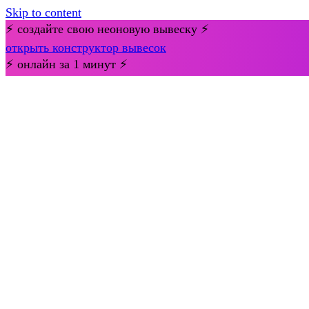
Skip to content
⚡ создайте свою неоновую вывеску ⚡
открыть конструктор вывесок
⚡ онлайн за 1 минут ⚡