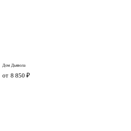
Дом Дьявола
от
8 850
₽