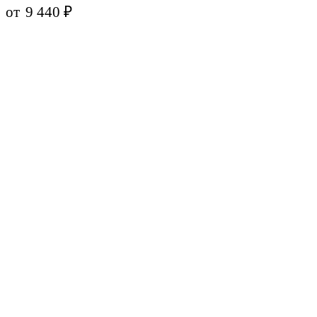
от
9 440
₽