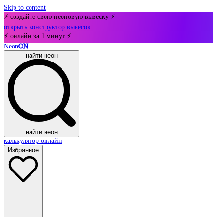
Skip to content
⚡ создайте свою неоновую вывеску ⚡
открыть конструктор вывесок
⚡ онлайн за 1 минут ⚡
Neon
ON
найти неон
найти неон
калькулятор онлайн
Избранное