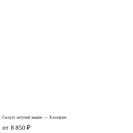
Силуэт летучей мыши — Хэллоуин
от
8 850
₽