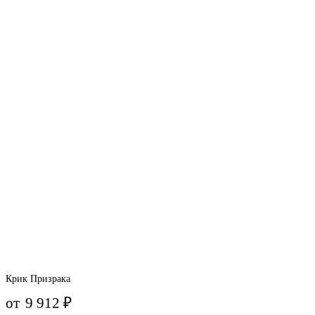
Крик Призрака
от
9 912
₽