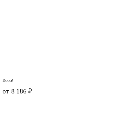
Booo!
от
8 186
₽