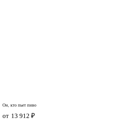
Он, кто пьет пиво
от
13 912
₽