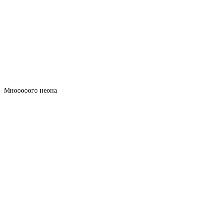
Мнооооого неона