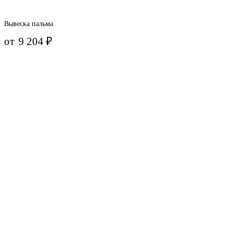
Вывеска пальма
от
9 204
₽