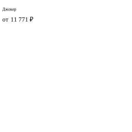
Джокер
от
11 771
₽