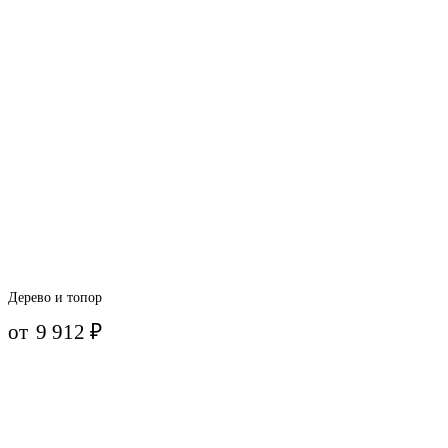
Дерево и топор
от
9 912
₽