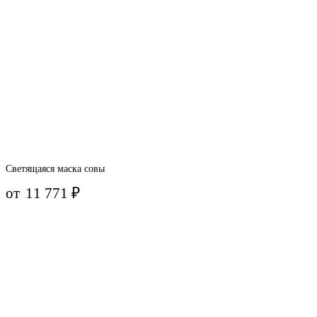
Светящаяся маска совы
от
11 771
₽