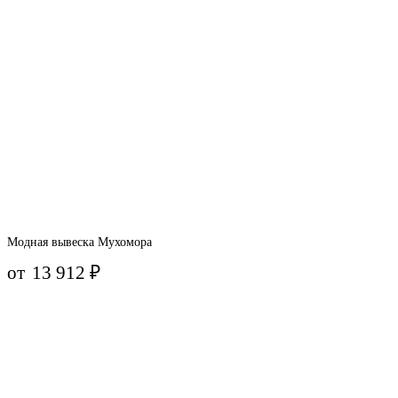
Модная вывеска Мухомора
от
13 912
₽