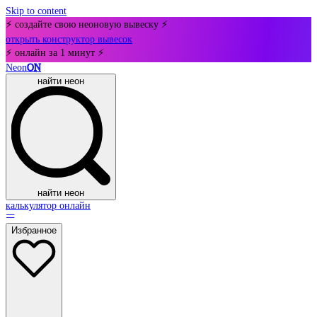
Skip to content
⚡ создайте свою неоновую вывеску ⚡
открыть конструктор вывесок
⚡ онлайн за 1 минут ⚡
Neon
ON
найти неон
найти неон
калькулятор онлайн
Избранное