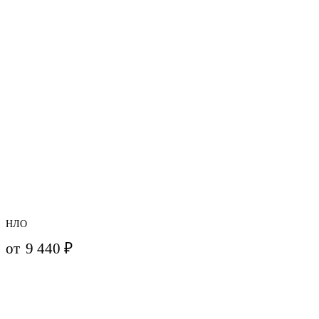
НЛО
от
9 440
₽