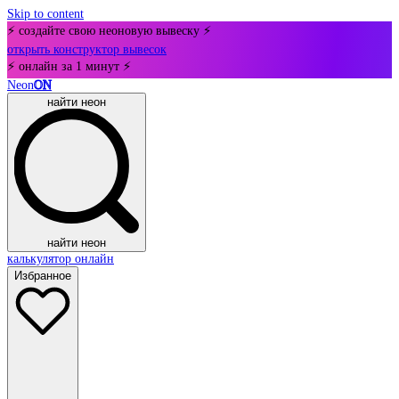
Skip to content
⚡ создайте свою неоновую вывеску ⚡
открыть конструктор вывесок
⚡ онлайн за 1 минут ⚡
Neon
ON
найти неон
найти неон
калькулятор онлайн
Избранное