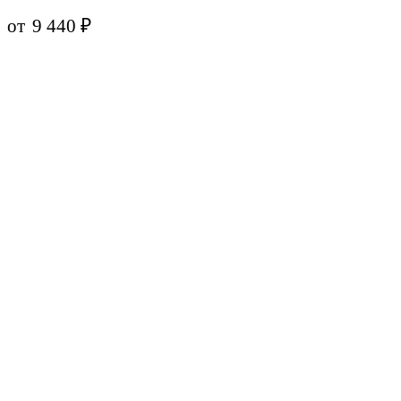
от
9 440
₽