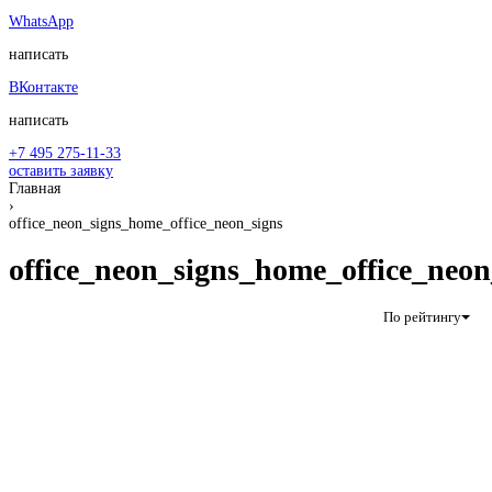
WhatsApp
написать
ВКонтакте
написать
+7 495 275-11-33
оставить заявку
Главная
›
office_neon_signs_home_office_neon_signs
office_neon_signs_home_office_neon
По рейтингу