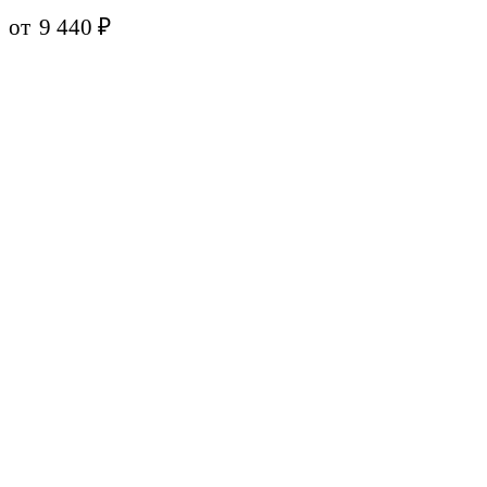
от
9 440
₽