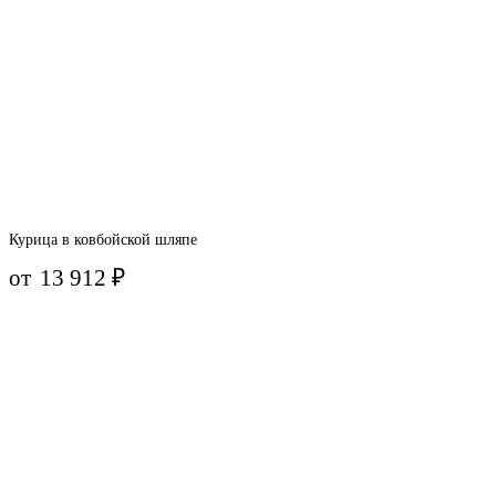
Курица в ковбойской шляпе
от
13 912
₽