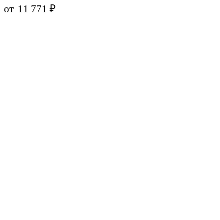
от
11 771
₽