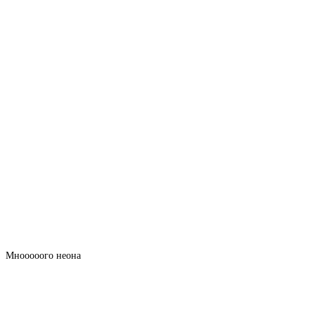
Мнооооого неона