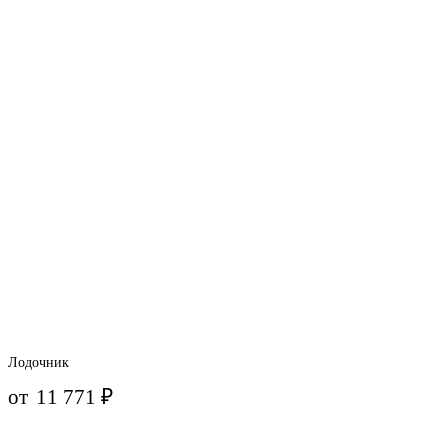
Лодочник
от
11 771
₽