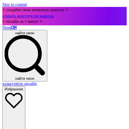
Skip to content
⚡ создайте свою неоновую вывеску ⚡
открыть конструктор вывесок
⚡ онлайн за 1 минут ⚡
Neon
ON
найти неон
найти неон
калькулятор онлайн
Избранное