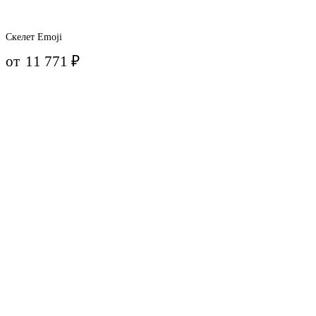
Скелет Emoji
от
11 771
₽