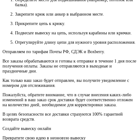
балка).
Закрепите крюк или анкер в выбранном месте.
Прикрепите цепь к крюку.
Подвесьте вывеску на цепь, используя карабины или крючки.
Отрегулируйте длину цепи для нужного уровня расположения.
Отправляем по тарифам Почты РФ, СДЭК и Boxberry.
Все
заказы
обрабатываются
и
готовы
к
отправке
в
течение
1
дня
после
получения
оплаты
.
Заказы
не
отправляются
в
выходные
и
праздничные
дни
.
Как
только
ваш
заказ
будет
отправлен
,
вы
получите
уведомление
с
номером
для
отслеживания
.
Пожалуйста
, обратите
внимание
,
что
в
случае
внесения каких-
либо
изменений
в
ваш
заказ
срок
доставки
будет
соответственно
отложен
на
количество
дней
,
необходимое
для
корректировки
заказа
.
В
целях
безопасности
все доставки страхуются 100% гарантией
возврата средств.
Создайте вывеску онлайн
Превратите свою идею в неоновую вывеску