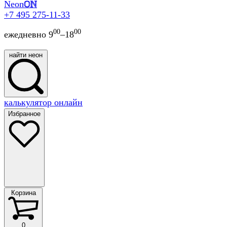
Neon
ON
+7 495 275-11-33
00
00
ежедневно 9
–18
найти неон
найти
калькулятор онлайн
неон
Избранное
Корзина
Корзина
0