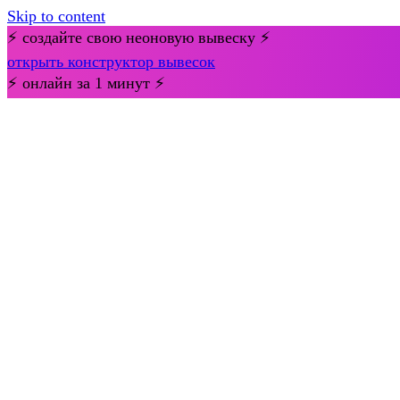
Skip to content
⚡ создайте свою неоновую вывеску ⚡
открыть конструктор вывесок
⚡ онлайн за 1 минут ⚡