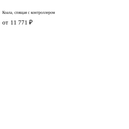
Коала, спящая с контроллером
от
11 771
₽