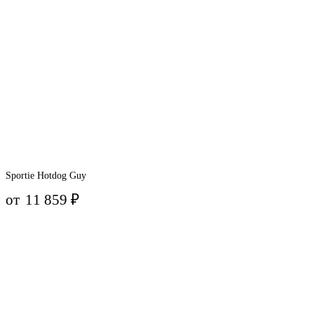
Sportie Hotdog Guy
от
11 859
₽