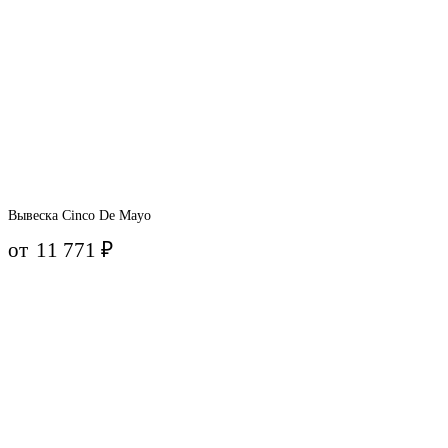
Вывеска Cinco De Mayo
от
11 771
₽