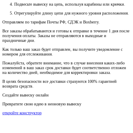
Подвесьте вывеску на цепь, используя карабины или крючки.
Отрегулируйте длину цепи для нужного уровня расположения.
Отправляем по тарифам Почты РФ, СДЭК и Boxberry.
Все
заказы
обрабатываются
и
готовы
к
отправке
в
течение
1
дня
после
получения
оплаты
.
Заказы
не
отправляются
в
выходные
и
праздничные
дни
.
Как
только
ваш
заказ
будет
отправлен
,
вы
получите
уведомление
с
номером
для
отслеживания
.
Пожалуйста
, обратите
внимание
,
что
в
случае
внесения каких-
либо
изменений
в
ваш
заказ
срок
доставки
будет
соответственно
отложен
на
количество
дней
,
необходимое
для
корректировки
заказа
.
В
целях
безопасности
все доставки страхуются 100% гарантией
возврата средств.
Создайте вывеску онлайн
Превратите свою идею в неоновую вывеску
откройте конструктор