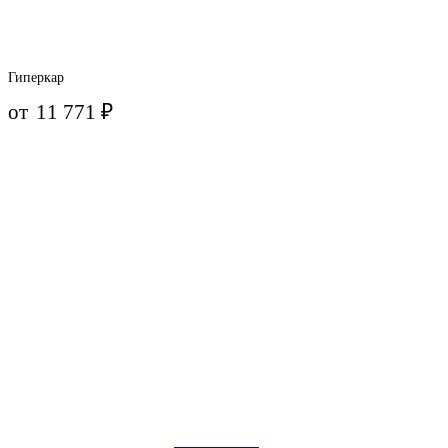
Гиперкар
от
11 771
₽