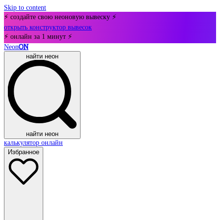
Skip to content
⚡ создайте свою неоновую вывеску ⚡
открыть конструктор вывесок
⚡ онлайн за 1 минут ⚡
Neon
ON
найти неон
найти неон
калькулятор онлайн
Избранное