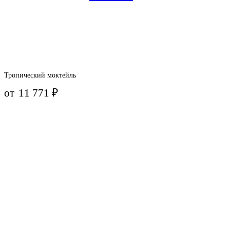
Тропический моктейль
от
11 771
₽