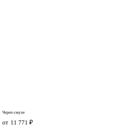
Череп-смузи
от
11 771
₽