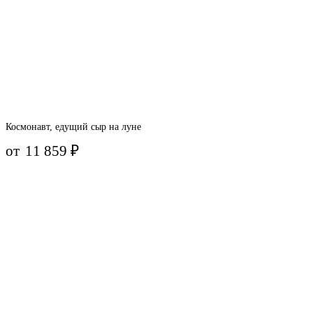
Космонавт, едущий сыр на луне
от
11 859
₽