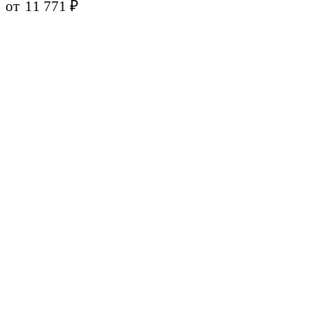
от
11 771
₽