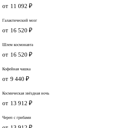
от
11 092
₽
Галактический мозг
от
16 520
₽
Шлем космонавта
от
16 520
₽
Кофейная чашка
от
9 440
₽
Космическая звёздная ночь
от
13 912
₽
Череп с грибами
от
13 912
₽