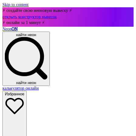
Skip to content
⚡ создайте свою неоновую вывеску ⚡
открыть конструктор вывесок
⚡ онлайн за 1 минут ⚡
Neon
ON
найти неон
найти неон
калькулятор онлайн
Избранное