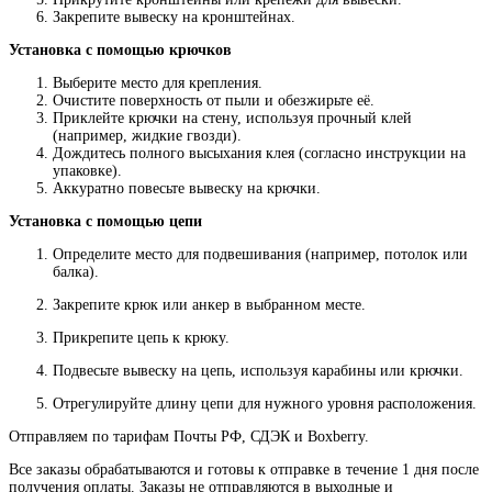
Закрепите вывеску на кронштейнах.
Установка с помощью крючков
Выберите место для крепления.
Очистите поверхность от пыли и обезжирьте её.
Приклейте крючки на стену, используя прочный клей
(например, жидкие гвозди).
Дождитесь полного высыхания клея (согласно инструкции на
упаковке).
Аккуратно повесьте вывеску на крючки.
Установка с помощью цепи
Определите место для подвешивания (например, потолок или
балка).
Закрепите крюк или анкер в выбранном месте.
Прикрепите цепь к крюку.
Подвесьте вывеску на цепь, используя карабины или крючки.
Отрегулируйте длину цепи для нужного уровня расположения.
Отправляем по тарифам Почты РФ, СДЭК и Boxberry.
Все
заказы
обрабатываются
и
готовы
к
отправке
в
течение
1
дня
после
получения
оплаты
.
Заказы
не
отправляются
в
выходные
и