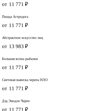
от
11 771
₽
Пицца Астродога
от
11 771
₽
Абстрактное искусство лиц
от
13 983
₽
Большая волна рыбалки
от
11 771
₽
Световая вывеска черепа НЛО
от
11 771
₽
Дэд Эмодзи Череп
от
11 771
₽