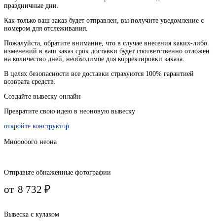
праздничные
дни
.
Как
только
ваш
заказ
будет
отправлен
,
вы
получите
уведомление
с
номером
для
отслеживания
.
Пожалуйста
, обратите
внимание
,
что
в
случае
внесения каких-
либо
изменений
в
ваш
заказ
срок
доставки
будет
соответственно
отложен
на
количество
дней
,
необходимое
для
корректировки
заказа
.
В
целях
безопасности
все доставки страхуются 100% гарантией
возврата средств.
Создайте вывеску онлайн
Превратите свою идею в неоновую вывеску
откройте конструктор
Мнооооого неона
Отправьте обнаженные фотографии
от
8 732
₽
Вывеска с кулаком