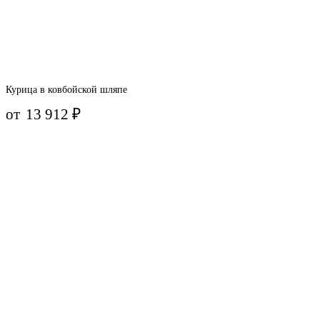
Курица в ковбойской шляпе
от
13 912
₽