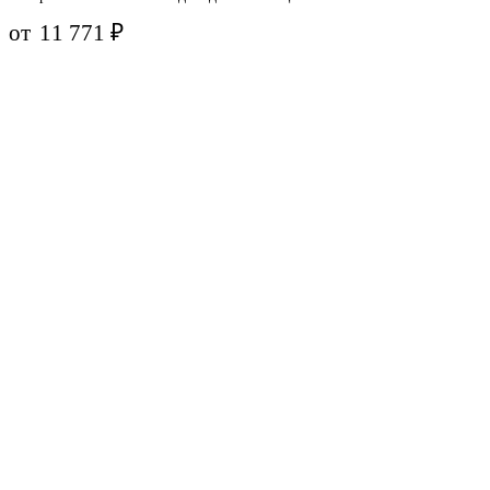
от
11 771
₽