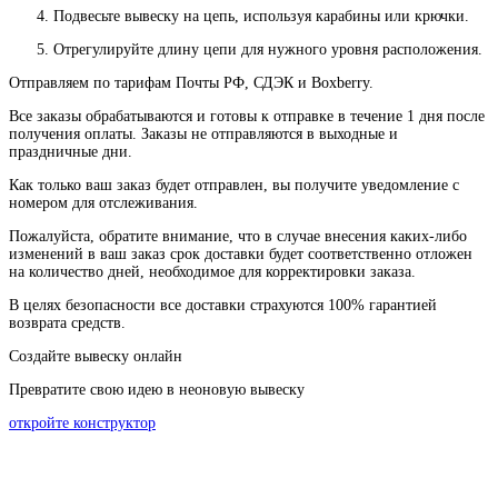
Подвесьте вывеску на цепь, используя карабины или крючки.
Отрегулируйте длину цепи для нужного уровня расположения.
Отправляем по тарифам Почты РФ, СДЭК и Boxberry.
Все
заказы
обрабатываются
и
готовы
к
отправке
в
течение
1
дня
после
получения
оплаты
.
Заказы
не
отправляются
в
выходные
и
праздничные
дни
.
Как
только
ваш
заказ
будет
отправлен
,
вы
получите
уведомление
с
номером
для
отслеживания
.
Пожалуйста
, обратите
внимание
,
что
в
случае
внесения каких-
либо
изменений
в
ваш
заказ
срок
доставки
будет
соответственно
отложен
на
количество
дней
,
необходимое
для
корректировки
заказа
.
В
целях
безопасности
все доставки страхуются 100% гарантией
возврата средств.
Создайте вывеску онлайн
Превратите свою идею в неоновую вывеску
откройте конструктор