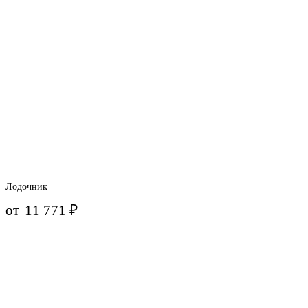
Лодочник
от
11 771
₽