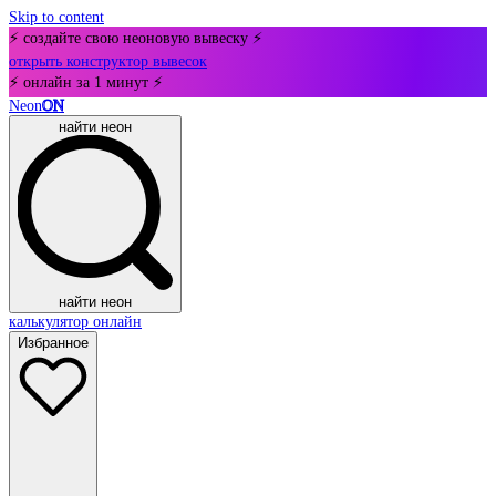
Skip to content
⚡ создайте свою неоновую вывеску ⚡
открыть конструктор вывесок
⚡ онлайн за 1 минут ⚡
Neon
ON
найти неон
найти неон
калькулятор онлайн
Избранное