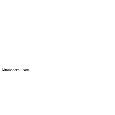
Мнооооого неона