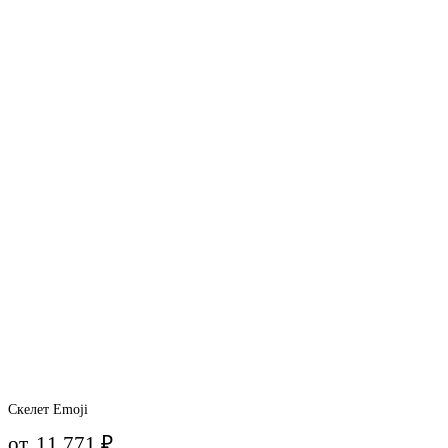
Скелет Emoji
от
11 771
₽