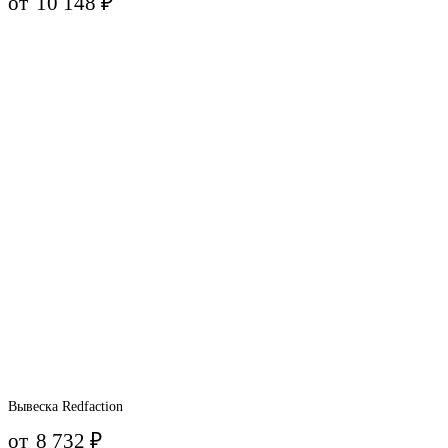
от
10 148
₽
Вывеска Redfaction
от
8 732
₽