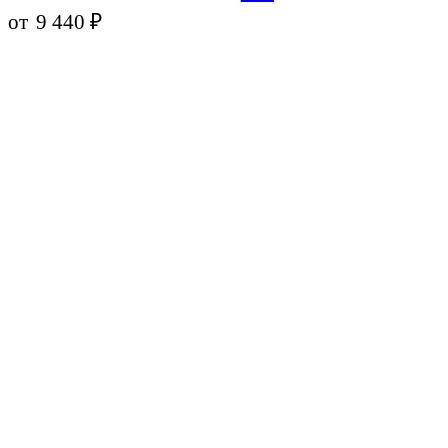
от
9 440
₽