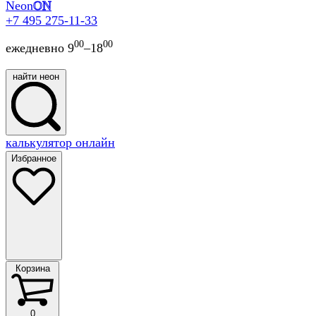
Neon
ON
+7 495 275-11-33
00
00
ежедневно 9
–18
найти неон
найти
калькулятор онлайн
неон
Избранное
Корзина
Корзина
0