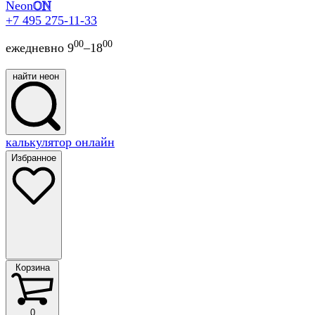
Neon
ON
+7 495 275-11-33
00
00
ежедневно 9
–18
найти неон
найти
калькулятор онлайн
неон
Избранное
Корзина
Корзина
0