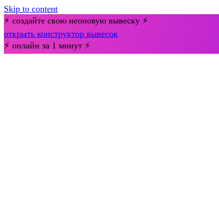
Skip to content
⚡ создайте свою неоновую вывеску ⚡
открыть конструктор вывесок
⚡ онлайн за 1 минут ⚡