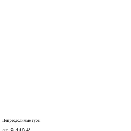
Непреодолимые губы
от
9 440
₽