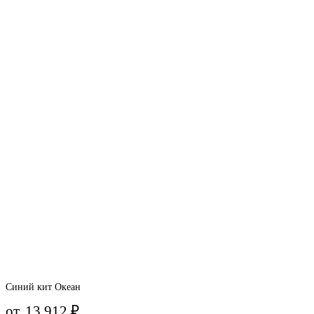
Синий кит Океан
от
13 912
₽