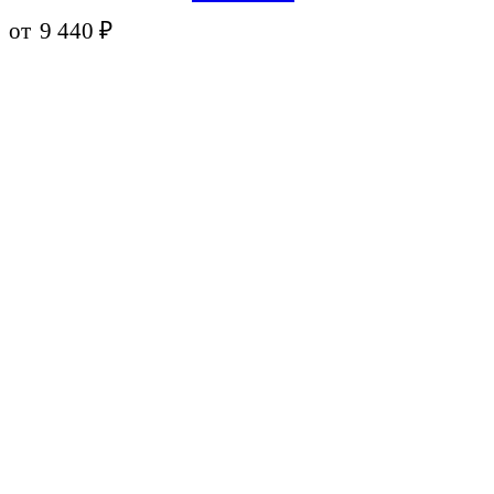
от
9 440
₽