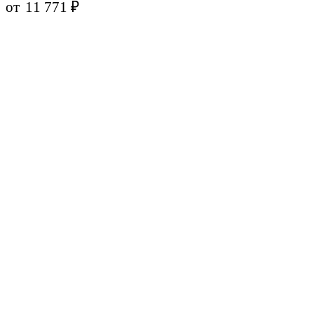
от
11 771
₽