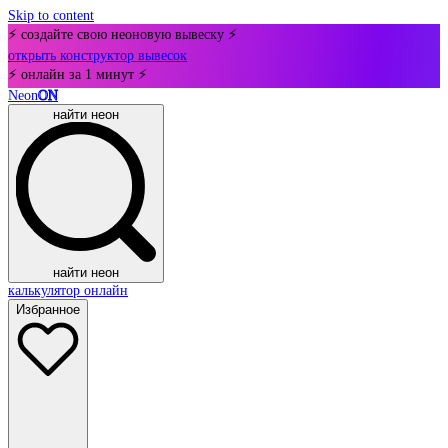
Skip to content
⚡ создайте свою неоновую вывеску ⚡
открыть конструктор вывесок
⚡ онлайн за 1 минут ⚡
Neon
ON
найти неон
найти неон
калькулятор онлайн
Избранное