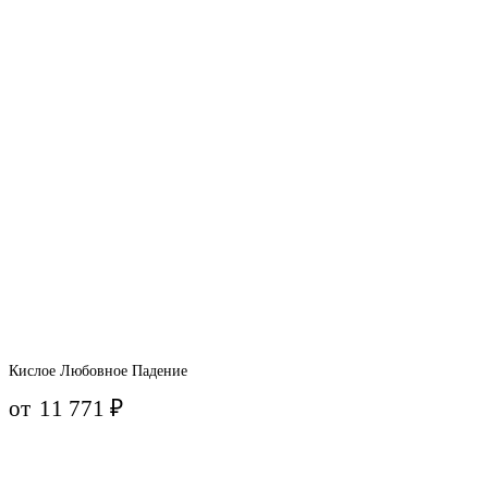
Кислое Любовное Падение
от
11 771
₽