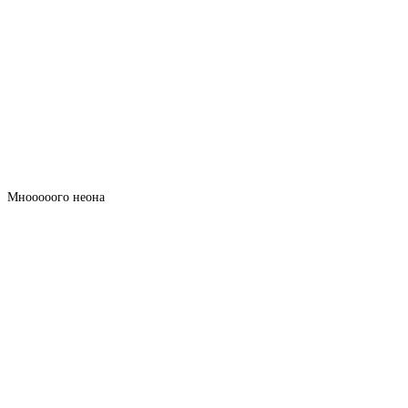
Мнооооого неона