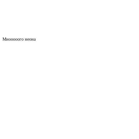
Мнооооого неона