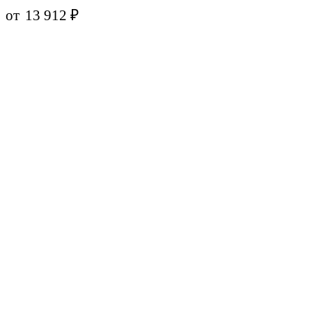
от
13 912
₽