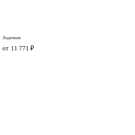
Лодочник
от
11 771
₽