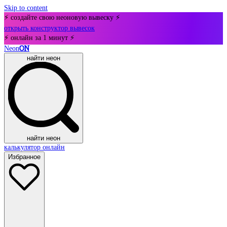
Skip to content
⚡ создайте свою неоновую вывеску ⚡
открыть конструктор вывесок
⚡ онлайн за 1 минут ⚡
Neon
ON
найти неон
найти неон
калькулятор онлайн
Избранное