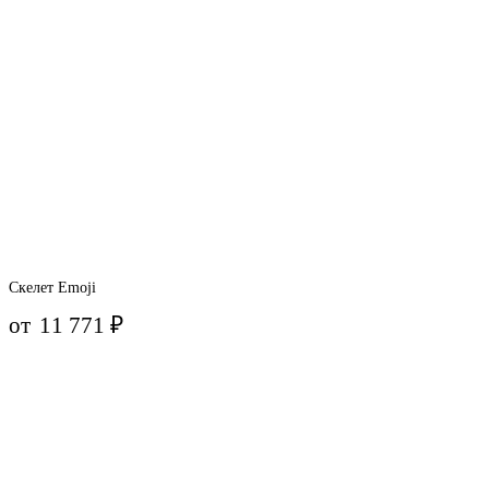
Скелет Emoji
от
11 771
₽