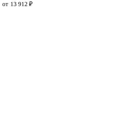
от
13 912
₽