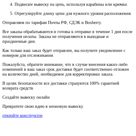
Подвесьте вывеску на цепь, используя карабины или крючки.
Отрегулируйте длину цепи для нужного уровня расположения.
Отправляем по тарифам Почты РФ, СДЭК и Boxberry.
Все
заказы
обрабатываются
и
готовы
к
отправке
в
течение
1
дня
после
получения
оплаты
.
Заказы
не
отправляются
в
выходные
и
праздничные
дни
.
Как
только
ваш
заказ
будет
отправлен
,
вы
получите
уведомление
с
номером
для
отслеживания
.
Пожалуйста
, обратите
внимание
,
что
в
случае
внесения каких-
либо
изменений
в
ваш
заказ
срок
доставки
будет
соответственно
отложен
на
количество
дней
,
необходимое
для
корректировки
заказа
.
В
целях
безопасности
все доставки страхуются 100% гарантией
возврата средств.
Создайте вывеску онлайн
Превратите свою идею в неоновую вывеску
откройте конструктор