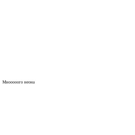
Мнооооого неона