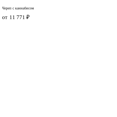
Череп с каннабисом
от
11 771
₽