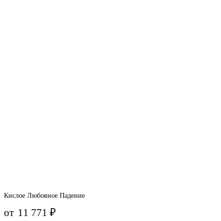
Кислое Любовное Падение
от
11 771
₽