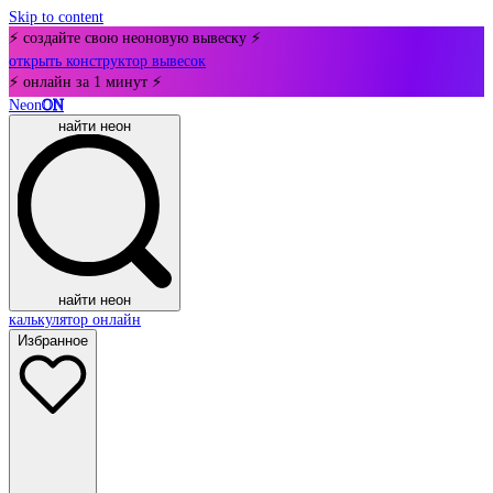
Skip to content
⚡ создайте свою неоновую вывеску ⚡
открыть конструктор вывесок
⚡ онлайн за 1 минут ⚡
Neon
ON
найти неон
найти неон
калькулятор онлайн
Избранное