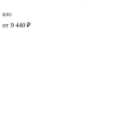
НЛО
от
9 440
₽