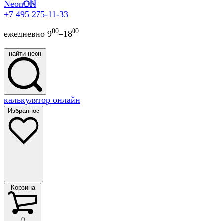
Neon
ON
+7 495 275-11-33
00
00
ежедневно 9
–18
найти неон
найти
калькулятор онлайн
неон
Избранное
Корзина
Корзина
0