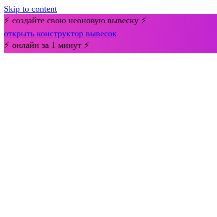
Skip to content
⚡ создайте свою неоновую вывеску ⚡
открыть конструктор вывесок
⚡ онлайн за 1 минут ⚡