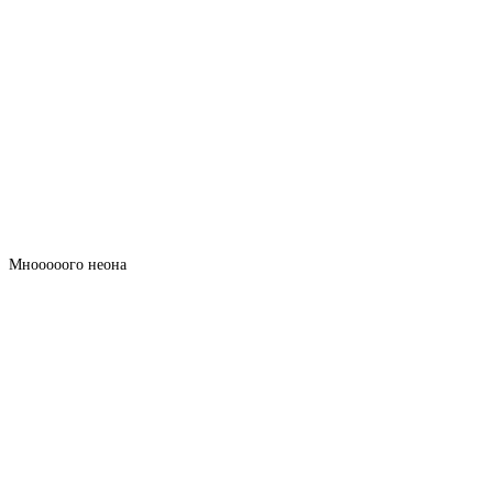
Мнооооого неона