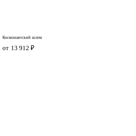
Космонавтский шлем
от
13 912
₽