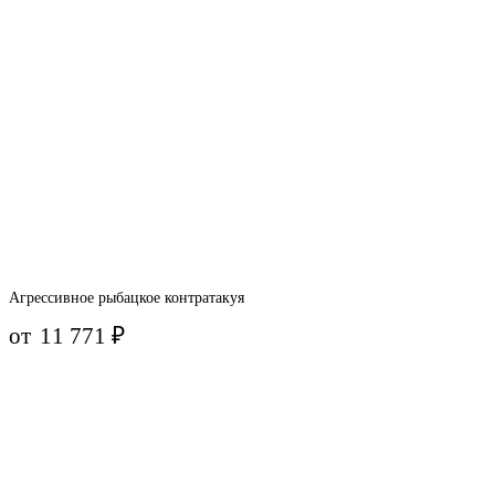
Агрессивное рыбацкое контратакуя
от
11 771
₽