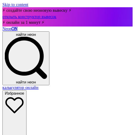
Skip to content
⚡ создайте свою неоновую вывеску ⚡
открыть конструктор вывесок
⚡ онлайн за 1 минут ⚡
Neon
ON
найти неон
найти неон
калькулятор онлайн
Избранное