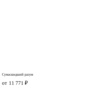
Сумасшедший разум
от
11 771
₽