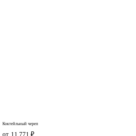
Коктейльный череп
от
11 771
₽