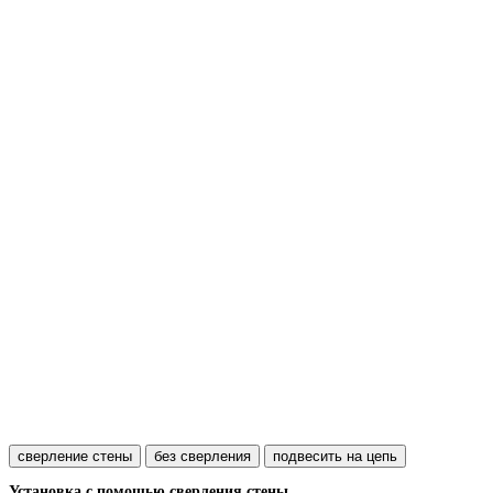
сверление стены
без сверления
подвесить на цепь
Установка с помощью сверления стены