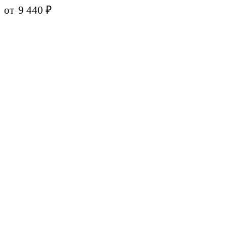
от
9 440
₽