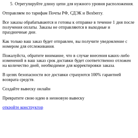
Отрегулируйте длину цепи для нужного уровня расположения.
Отправляем по тарифам Почты РФ, СДЭК и Boxberry.
Все
заказы
обрабатываются
и
готовы
к
отправке
в
течение
1
дня
после
получения
оплаты
.
Заказы
не
отправляются
в
выходные
и
праздничные
дни
.
Как
только
ваш
заказ
будет
отправлен
,
вы
получите
уведомление
с
номером
для
отслеживания
.
Пожалуйста
, обратите
внимание
,
что
в
случае
внесения каких-
либо
изменений
в
ваш
заказ
срок
доставки
будет
соответственно
отложен
на
количество
дней
,
необходимое
для
корректировки
заказа
.
В
целях
безопасности
все доставки страхуются 100% гарантией
возврата средств.
Создайте вывеску онлайн
Превратите свою идею в неоновую вывеску
откройте конструктор