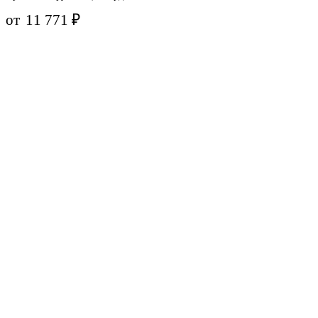
от
11 771
₽