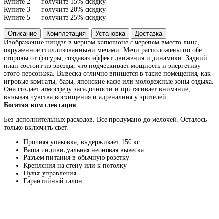
Купите 2 — получите 15% скидку
Купите 3 — получите 20% скидку
Купите 5 — получите 25% скидку
Описание
Комплетация
Установка
Доставка
Изображение ниндзя в черном капюшоне с черепом вместо лица,
окруженное стиллизованными мечами. Мечи расположены по обе
стороны от фигуры, создавая эффект движения и динамики. Задний
план состоит из звезды, что подчеркивает мощность и энергетику
этого персонажа. Вывеска отлично впишется в такие помещения, как
игровые комнаты, бары, японские кафе или молодежные зоны отдыха.
Она создает атмосферу загадочности и притягивает внимание,
вызывая чувства восхищения и адреналина у зрителей.
Богатая комплектация
Без дополнительных расходов. Все продумано до мелочей. Осталось
только включить свет.
Прочная упаковка, выдерживает 150 кг.
Ваша индивидуальная неоновая вывеска
Разъем питания в обычную розетку
Крепления на стену или к потолку
Пульт управления
Гарантийный талон