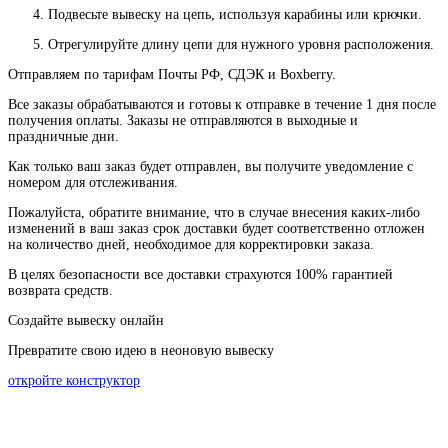
Подвесьте вывеску на цепь, используя карабины или крючки.
Отрегулируйте длину цепи для нужного уровня расположения.
Отправляем по тарифам Почты РФ, СДЭК и Boxberry.
Все
заказы
обрабатываются
и
готовы
к
отправке
в
течение
1
дня
после
получения
оплаты
.
Заказы
не
отправляются
в
выходные
и
праздничные
дни
.
Как
только
ваш
заказ
будет
отправлен
,
вы
получите
уведомление
с
номером
для
отслеживания
.
Пожалуйста
, обратите
внимание
,
что
в
случае
внесения каких-
либо
изменений
в
ваш
заказ
срок
доставки
будет
соответственно
отложен
на
количество
дней
,
необходимое
для
корректировки
заказа
.
В
целях
безопасности
все доставки страхуются 100% гарантией
возврата средств.
Создайте вывеску онлайн
Превратите свою идею в неоновую вывеску
откройте конструктор