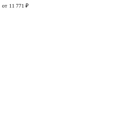
от
11 771
₽