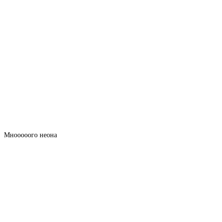
Мнооооого неона