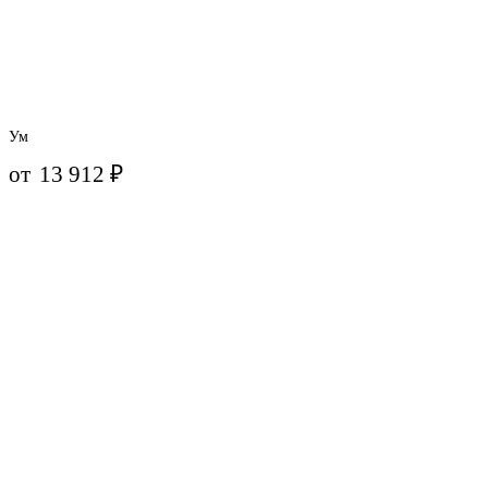
Ум
от
13 912
₽