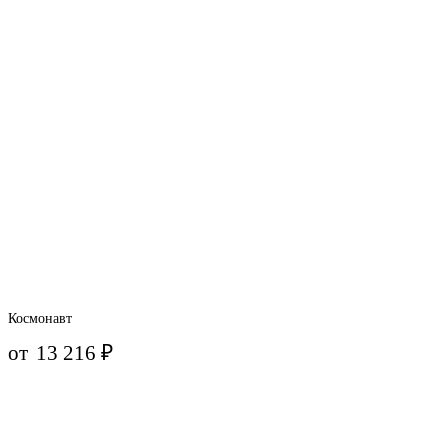
Космонавт
от
13 216
₽