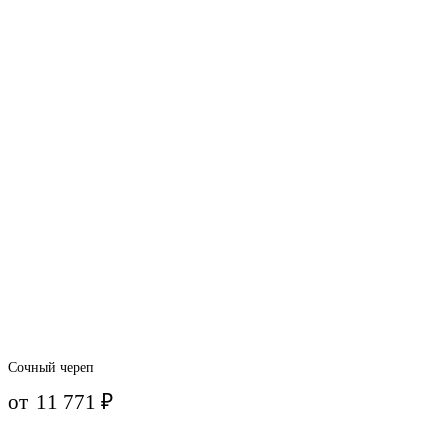
Сочный череп
от
11 771
₽