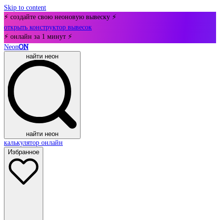
Skip to content
⚡ создайте свою неоновую вывеску ⚡
открыть конструктор вывесок
⚡ онлайн за 1 минут ⚡
Neon
ON
найти неон
найти неон
калькулятор онлайн
Избранное