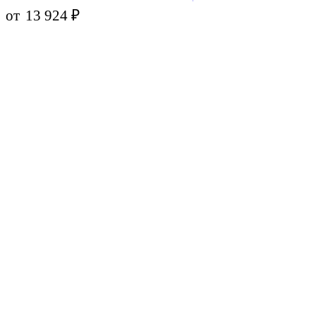
от
13 924
₽