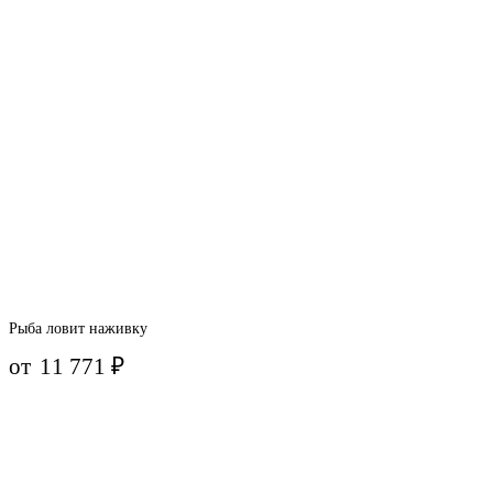
Рыба ловит наживку
от
11 771
₽