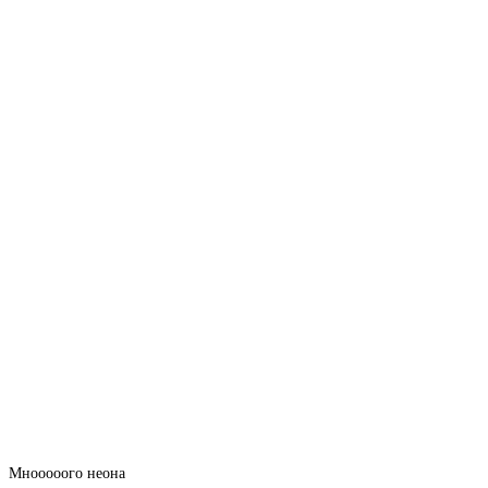
Мнооооого неона