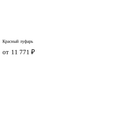
Красный луфарь
от
11 771
₽