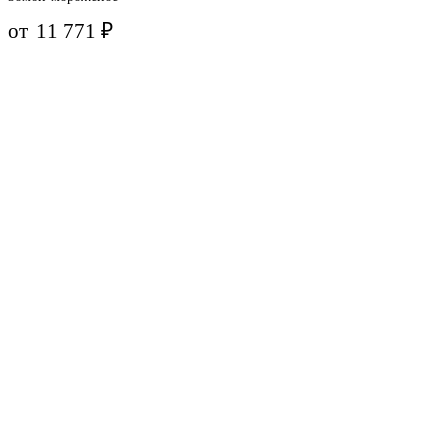
от
11 771
₽