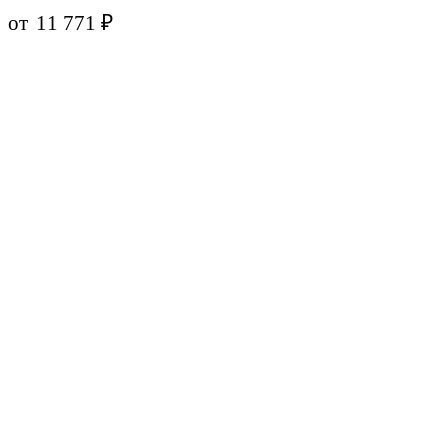
от
11 771
₽