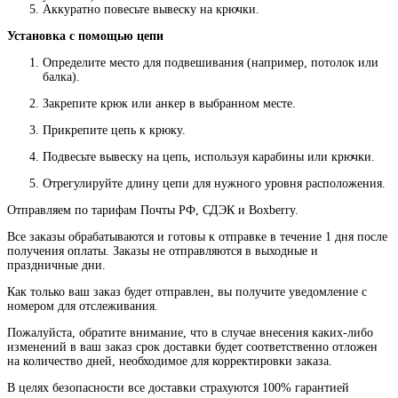
Аккуратно повесьте вывеску на крючки.
Установка с помощью цепи
Определите место для подвешивания (например, потолок или
балка).
Закрепите крюк или анкер в выбранном месте.
Прикрепите цепь к крюку.
Подвесьте вывеску на цепь, используя карабины или крючки.
Отрегулируйте длину цепи для нужного уровня расположения.
Отправляем по тарифам Почты РФ, СДЭК и Boxberry.
Все
заказы
обрабатываются
и
готовы
к
отправке
в
течение
1
дня
после
получения
оплаты
.
Заказы
не
отправляются
в
выходные
и
праздничные
дни
.
Как
только
ваш
заказ
будет
отправлен
,
вы
получите
уведомление
с
номером
для
отслеживания
.
Пожалуйста
, обратите
внимание
,
что
в
случае
внесения каких-
либо
изменений
в
ваш
заказ
срок
доставки
будет
соответственно
отложен
на
количество
дней
,
необходимое
для
корректировки
заказа
.
В
целях
безопасности
все доставки страхуются 100% гарантией