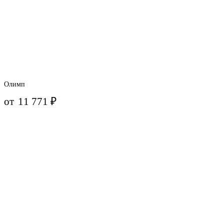
Олимп
от
11 771
₽