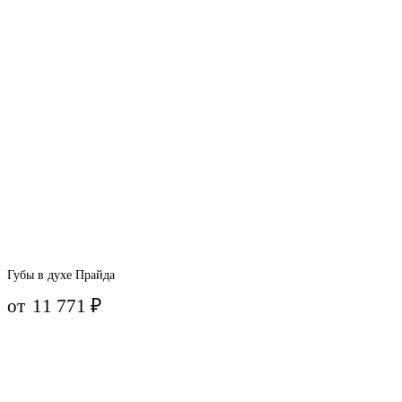
Губы в духе Прайда
от
11 771
₽