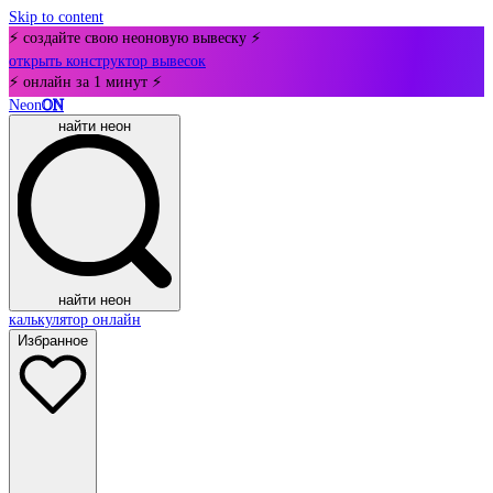
Skip to content
⚡ создайте свою неоновую вывеску ⚡
открыть конструктор вывесок
⚡ онлайн за 1 минут ⚡
Neon
ON
найти неон
найти неон
калькулятор онлайн
Избранное