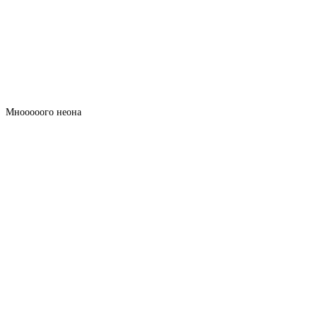
Мнооооого неона