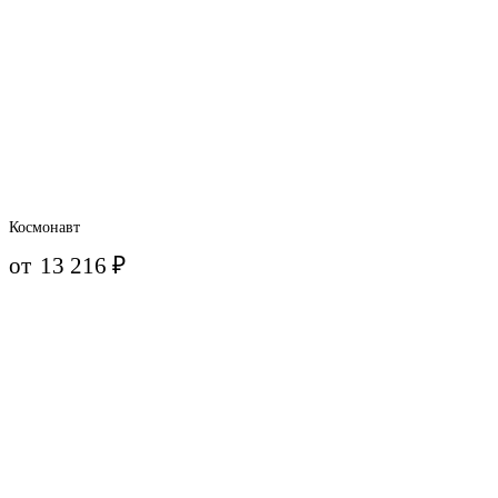
Космонавт
от
13 216
₽