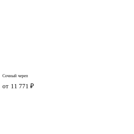
Сочный череп
от
11 771
₽