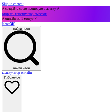
Skip to content
⚡ создайте свою неоновую вывеску ⚡
открыть конструктор вывесок
⚡ онлайн за 1 минут ⚡
Neon
ON
найти неон
найти неон
калькулятор онлайн
Избранное