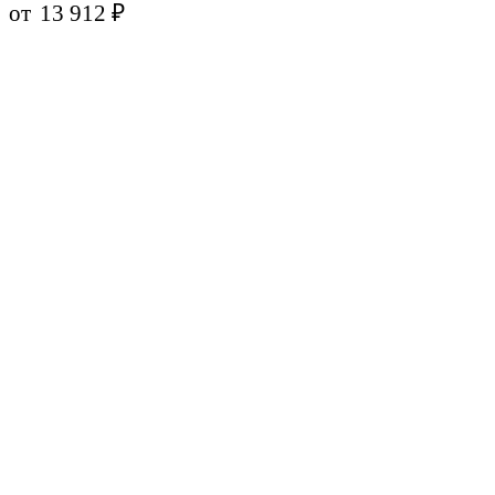
от
13 912
₽