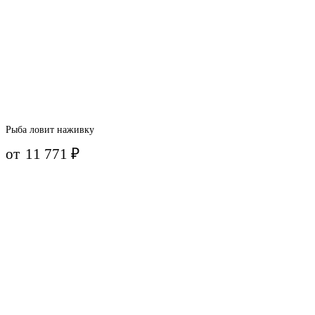
Рыба ловит наживку
от
11 771
₽