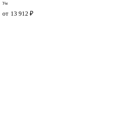
Ум
от
13 912
₽