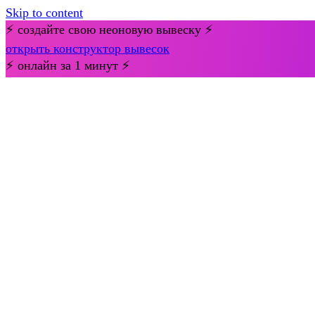
Skip to content
⚡ создайте свою неоновую вывеску ⚡
открыть конструктор вывесок
⚡ онлайн за 1 минут ⚡