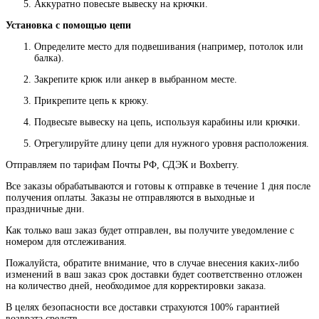
Аккуратно повесьте вывеску на крючки.
Установка с помощью цепи
Определите место для подвешивания (например, потолок или
балка).
Закрепите крюк или анкер в выбранном месте.
Прикрепите цепь к крюку.
Подвесьте вывеску на цепь, используя карабины или крючки.
Отрегулируйте длину цепи для нужного уровня расположения.
Отправляем по тарифам Почты РФ, СДЭК и Boxberry.
Все
заказы
обрабатываются
и
готовы
к
отправке
в
течение
1
дня
после
получения
оплаты
.
Заказы
не
отправляются
в
выходные
и
праздничные
дни
.
Как
только
ваш
заказ
будет
отправлен
,
вы
получите
уведомление
с
номером
для
отслеживания
.
Пожалуйста
, обратите
внимание
,
что
в
случае
внесения каких-
либо
изменений
в
ваш
заказ
срок
доставки
будет
соответственно
отложен
на
количество
дней
,
необходимое
для
корректировки
заказа
.
В
целях
безопасности
все доставки страхуются 100% гарантией
возврата средств.