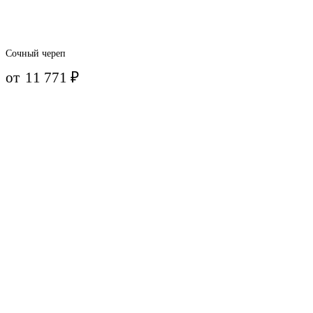
Сочный череп
от
11 771
₽