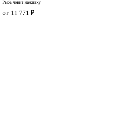
Рыба ловит наживку
от
11 771
₽