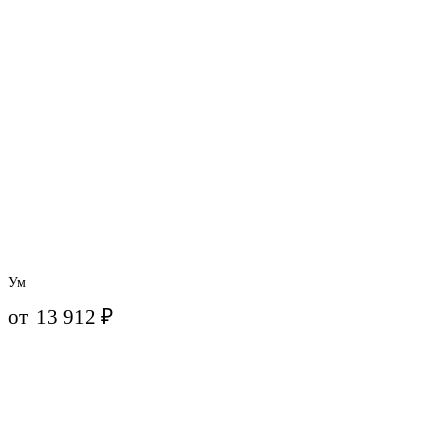
Ум
от
13 912
₽