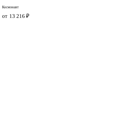
Космонавт
от
13 216
₽