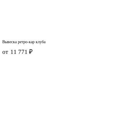
Вывеска ретро-кар клуба
от
11 771
₽