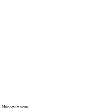
Мнооооого неона