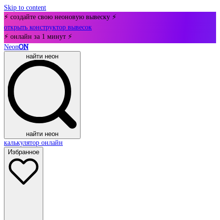
Skip to content
⚡ создайте свою неоновую вывеску ⚡
открыть конструктор вывесок
⚡ онлайн за 1 минут ⚡
Neon
ON
найти неон
найти неон
калькулятор онлайн
Избранное