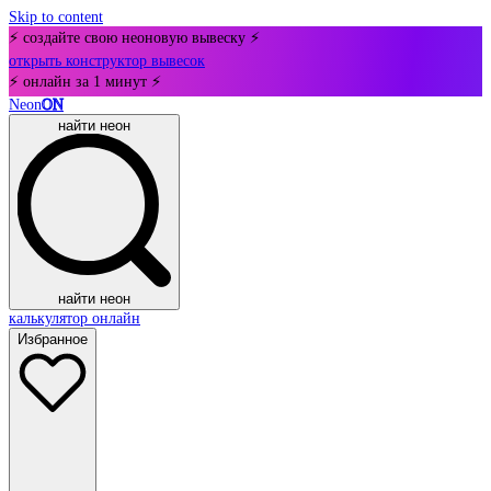
Skip to content
⚡ создайте свою неоновую вывеску ⚡
открыть конструктор вывесок
⚡ онлайн за 1 минут ⚡
Neon
ON
найти неон
найти неон
калькулятор онлайн
Избранное