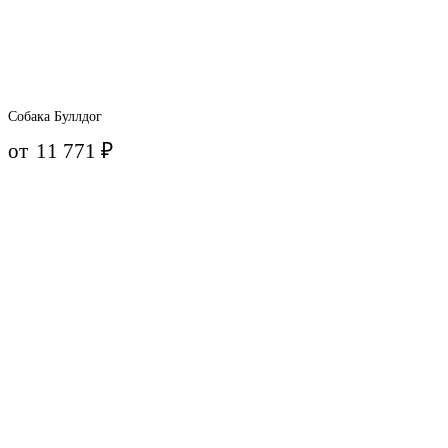
Собака Буллдог
от
11 771
₽