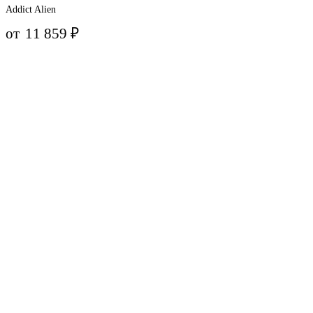
Addict Alien
от
11 859
₽