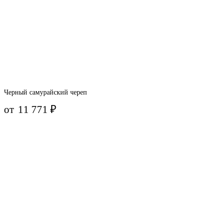
Черный самурайский череп
от
11 771
₽