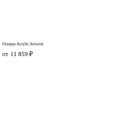
Octopus Acrylic Artwork
от
11 859
₽