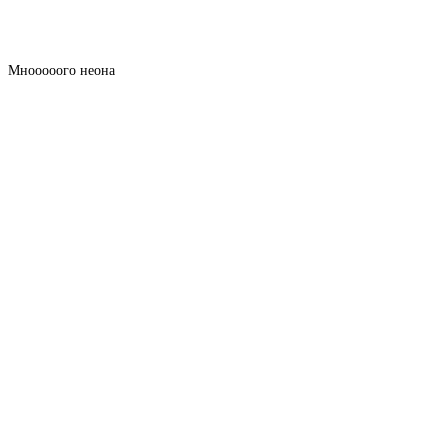
Мнооооого неона