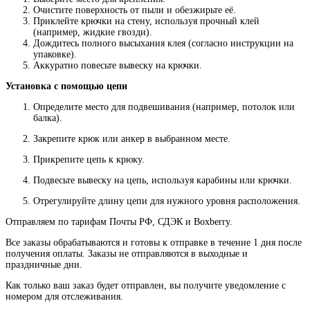
Очистите поверхность от пыли и обезжирьте её.
Приклейте крючки на стену, используя прочный клей
(например, жидкие гвозди).
Дождитесь полного высыхания клея (согласно инструкции на
упаковке).
Аккуратно повесьте вывеску на крючки.
Установка с помощью цепи
Определите место для подвешивания (например, потолок или
балка).
Закрепите крюк или анкер в выбранном месте.
Прикрепите цепь к крюку.
Подвесьте вывеску на цепь, используя карабины или крючки.
Отрегулируйте длину цепи для нужного уровня расположения.
Отправляем по тарифам Почты РФ, СДЭК и Boxberry.
Все
заказы
обрабатываются
и
готовы
к
отправке
в
течение
1
дня
после
получения
оплаты
.
Заказы
не
отправляются
в
выходные
и
праздничные
дни
.
Как
только
ваш
заказ
будет
отправлен
,
вы
получите
уведомление
с
номером
для
отслеживания
.