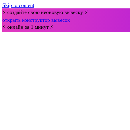
Skip to content
⚡ создайте свою неоновую вывеску ⚡
открыть конструктор вывесок
⚡ онлайн за 1 минут ⚡